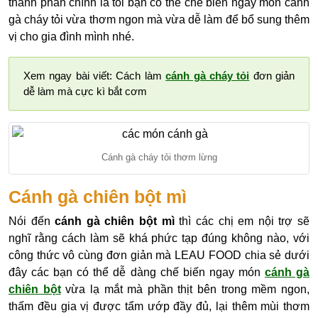
thành phần chính là tỏi bạn có thể chế biến ngay món cánh
gà cháy tỏi vừa thơm ngon mà vừa dễ làm để bổ sung thêm
vị cho gia đình mình nhé.
Xem ngay bài viết: Cách làm
cánh gà cháy tỏi
đơn giản
dễ làm mà cực kì bắt cơm
Cánh gà cháy tỏi thơm lừng
Cánh gà chiên bột mì
Nói đến
cánh gà chiên bột mì
thì các chị em nội trợ sẽ
nghĩ rằng cách làm sẽ khá phức tạp đúng không nào, với
công thức vô cùng đơn giản mà LEAU FOOD chia sẻ dưới
đây các bạn có thể dễ dàng chế biến ngay món
cánh gà
chiên bột
vừa lạ mắt mà phần thịt bên trong mềm ngon,
thấm đều gia vị được tẩm ướp đầy đủ, lại thêm mùi thơm