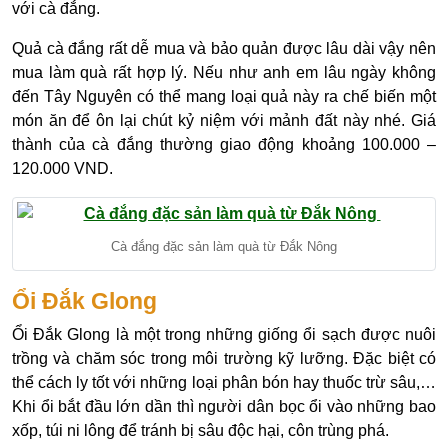
với cà đắng.
Quả cà đắng rất dễ mua và bảo quản được lâu dài vậy nên
mua làm quà rất hợp lý. Nếu như anh em lâu ngày không
đến Tây Nguyên có thể mang loại quả này ra chế biến một
món ăn để ôn lại chút kỷ niệm với mảnh đất này nhé. Giá
thành của cà đắng thường giao động khoảng 100.000 –
120.000 VND.
Cà đắng đặc sản làm quà từ Đắk Nông
Ổi Đắk Glong
Ổi Đắk Glong là một trong những giống ổi sạch được nuôi
trồng và chăm sóc trong môi trường kỹ lưỡng. Đặc biệt có
thể cách ly tốt với những loại phân bón hay thuốc trừ sâu,…
Khi ổi bắt đầu lớn dần thì người dân bọc ổi vào những bao
xốp, túi ni lông để tránh bị sâu độc hại, côn trùng phá.