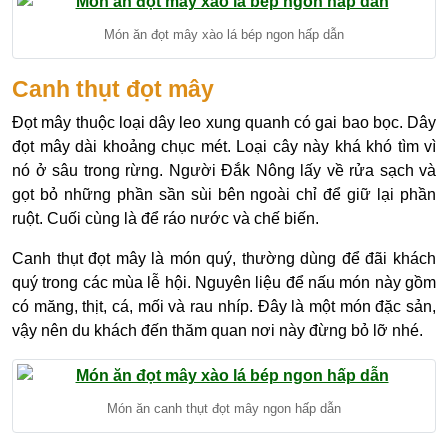
Món ăn đọt mây xào lá bép ngon hấp dẫn
Canh thụt đọt mây
Đọt mây thuộc loại dây leo xung quanh có gai bao bọc. Dây
đọt mây dài khoảng chục mét. Loại cây này khá khó tìm vì
nó ở sâu trong rừng. Người Đắk Nông lấy về rửa sạch và
gọt bỏ những phần sần sùi bên ngoài chỉ để giữ lại phần
ruột. Cuối cùng là để ráo nước và chế biến.
Canh thụt đọt mây là món quý, thường dùng để đãi khách
quý trong các mùa lễ hội. Nguyên liệu để nấu món này gồm
có măng, thịt, cá, mối và rau nhíp. Đây là một món đặc sản,
vậy nên du khách đến thăm quan nơi này đừng bỏ lỡ nhé.
Món ăn canh thụt đọt mây ngon hấp dẫn