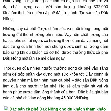
Đắk Nông là một trong các tỉnh có diện tích cà phê lớn và
đạt chất lượng cao. Với sản lượng khoảng 332.000
tấn/năm thì hiểu nhiên cà phê đã trở thành đặc sản của Đắk
Nông.
Những cây cà phê được chăm sóc và nuôi trồng trong môi
trường đất thổ nhưỡng phì nhiêu. Vậy nên chất lượng của
hạt cà phê sẽ rất ngon, có hương thơm đậm đà và mang nét
đặc trưng của linh hồn nơi chúng được sinh ra. Song đảm
bảo rằng khi du khách có cơ hội được thưởng thức cà phê
Đắk Nông một lần sẽ mê đắm ngay.
Thói quen của nhiều người thường uống cà phê vào sáng
sớm để góp phần xây dựng một sức khỏe tốt. Đây chính là
nguyên nhân mà bạn nên mua cà phê – đặc sản Đắk Nông
làm quà cho người thân nhé. Họ sẽ cảm thấy rất vui và
hạnh phúc trước tấm lòng thành của bạn. Đặc biệt, giá bán
của cà phê chỉ dao động khoảng 45.000 VND/kg.