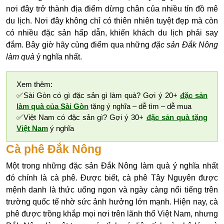
nơi đây trở thành địa điểm dừng chân của nhiều tín đồ mê
du lịch. Nơi đây không chỉ có thiên nhiên tuyệt đẹp mà còn
có nhiều đặc sản hấp dẫn, khiến khách du lịch phải say
đắm. Bây giờ hãy cùng điểm qua những
đặc sản Đắk Nông
làm quà
ý nghĩa nhất.
Xem thêm:
✅Sài Gòn có gì đặc sản gì làm quà? Gợi ý 20+
đặc sản
làm quà của Sài Gòn
tặng ý nghĩa – dễ tìm – dễ mua
✅Việt Nam có đặc sản gì? Gợi ý 30+
đặc sản quà tặng
Việt Nam
ý nghĩa
Cà phê Đắk Nông
Một trong những đặc sản Đắk Nông làm quà ý nghĩa nhất
đó chính là cà phê. Được biết, cà phê Tây Nguyên được
mệnh danh là thức uống ngon và ngày càng nổi tiếng trên
trường quốc tế nhờ sức ảnh hưởng lớn mạnh. Hiện nay, cà
phê được trồng khắp mọi nơi trên lãnh thổ Việt Nam, nhưng