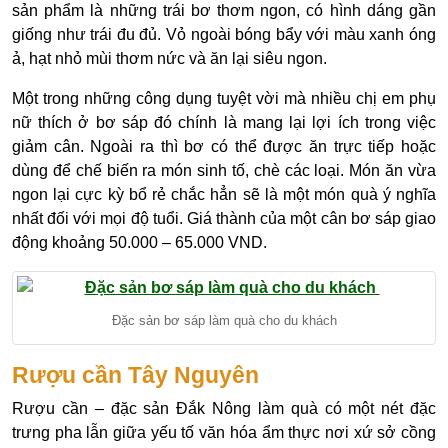
sản phẩm là những trái bơ thơm ngon, có hình dáng gần
giống như trái đu đủ. Vỏ ngoài bóng bẩy với màu xanh óng
ả, hạt nhỏ mùi thơm nức và ăn lại siêu ngon.
Một trong những công dụng tuyệt vời mà nhiều chị em phụ
nữ thích ở bơ sáp đó chính là mang lại lợi ích trong việc
giảm cân. Ngoài ra thì bơ có thể được ăn trực tiếp hoặc
dùng để chế biến ra món sinh tố, chè các loại. Món ăn vừa
ngon lại cực kỳ bổ rẻ chắc hẳn sẽ là một món quà ý nghĩa
nhất đối với mọi độ tuổi. Giá thành của một cân bơ sáp giao
động khoảng 50.000 – 65.000 VND.
Đặc sản bơ sáp làm quà cho du khách
Rượu cần Tây Nguyên
Rượu cần
–
đặc sản Đắk Nông làm quà có một nét đặc
trưng pha lẫn giữa yếu tố văn hóa ẩm thực nơi xứ sở cồng