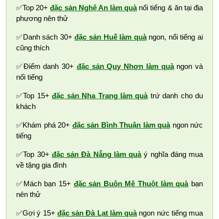
✅Top 20+
đặc sản Nghệ An làm quà
nổi tiếng & ăn tại địa
phương nên thử
✅Danh sách 30+
đặc sản Huế làm quà
ngon, nổi tiếng ai
cũng thích
✅Điểm danh 30+
đặc sản Quy Nhơn làm quà
ngon và
nổi tiếng
✅Top 15+
đặc sản Nha Trang làm quà
trứ danh cho du
khách
✅Khám phá 20+
đặc sản Bình Thuận làm quà
ngon nức
tiếng
✅Top 30+
đặc sản Đà Nẵng làm quà
ý nghĩa đáng mua
về tặng gia đình
✅Mách bạn 15+
đặc sản Buôn Mê Thuột làm quà
bạn
nên thử
✅Gợi ý 15+
đặc sản Đà Lạt làm quà
ngon nức tiếng mua