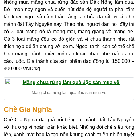
không mua măng chua rừng đặc sản Đắk Nông làm quà
.
Bởi món này ngon và cuốn hút đến độ người ta phải tấm
tắc khen ngợi và cảm thán rằng tạo hóa đã rất ưu ái cho
mảnh đất Tây Nguyên này. Theo như người dân nơi đây thì
có 3 loại măng đó là măng mai, măng giang và măng tre.
Cả 3 loại măng đều có độ giòn và vị chua thanh nhẹ, rất
thích hợp để ăn chung với cơm. Ngoài ra thì còn có thể chế
biến măng thành nhiều món ăn khác nhau như nấu canh,
xào, luộc. Giá thành của sản phẩm dao động từ 150.000 –
400.000 VND/kg.
Măng chua rừng làm quà đặc sản mua về
Chè Gia Nghĩa
Chè Gia Nghĩa đã quá nổi tiếng tại mảnh đất Tây Nguyên
với hương vị hoàn toàn khác biệt. Những đồi chè siêu rộng
lớn, xanh mát bao la tạo nên khung cảnh thiên nhiên tuyệt