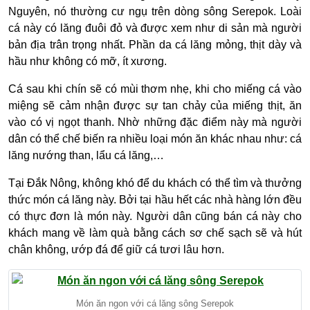
Nguyên, nó thường cư ngụ trên dòng sông Serepok. Loài
cá này có lăng đuôi đỏ và được xem như di sản mà người
bản địa trân trọng nhất. Phần da cá lăng mỏng, thịt dày và
hầu như không có mỡ, ít xương.
Cá sau khi chín sẽ có mùi thơm nhẹ, khi cho miếng cá vào
miệng sẽ cảm nhận được sự tan chảy của miếng thịt, ăn
vào có vị ngọt thanh. Nhờ những đặc điểm này mà người
dân có thể chế biến ra nhiều loại món ăn khác nhau như: cá
lăng nướng than, lẩu cá lăng,…
Tại Đắk Nông, không khó để du khách có thể tìm và thưởng
thức món cá lăng này. Bởi tại hầu hết các nhà hàng lớn đều
có thực đơn là món này. Người dân cũng bán cá này cho
khách mang về làm quà bằng cách sơ chế sạch sẽ và hút
chân không, ướp đá để giữ cá tươi lâu hơn.
Món ăn ngon với cá lăng sông Serepok