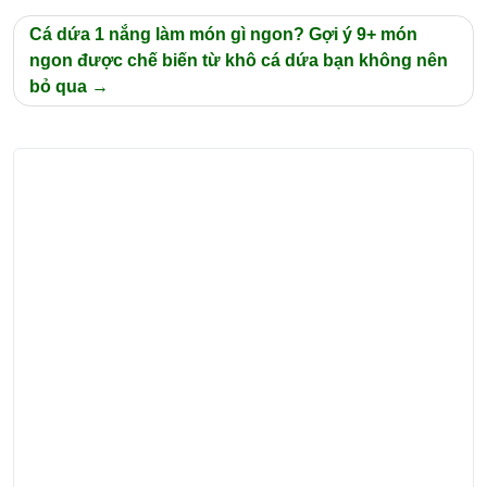
bài
Cá dứa 1 nắng làm món gì ngon? Gợi ý 9+ món
viết
ngon được chế biến từ khô cá dứa bạn không nên
bỏ qua