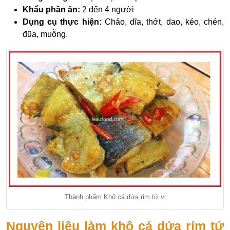
Khẩu phần ăn:
2 đến 4 người
Dụng cụ thực hiện:
Chảo, dĩa, thớt, dao, kéo, chén,
đũa, muỗng.
Thành phẩm Khô cá dứa rim tứ vị
Nguyên liệu làm khô cá dứa rim tứ