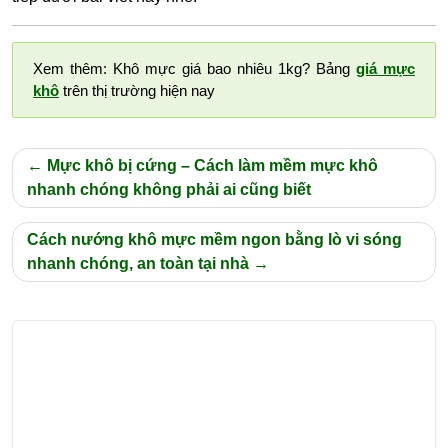
Xem thêm: Khô mực giá bao nhiêu 1kg? Bảng
giá mực
khô
trên thị trường hiện nay
Điều
Mực khô bị cứng – Cách làm mềm mực khô
hướng
nhanh chóng không phải ai cũng biết
bài
Cách nướng khô mực mềm ngon bằng lò vi sóng
viết
nhanh chóng, an toàn tại nhà