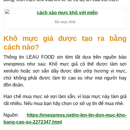
Xé mực khô
Khô mực giả được tạo ra bằng
cách nào?
Thông tin LEAU FOOD xin tóm tắt dựa trên nguồn báo
vnexpress như sau: Khô mực giả có thể được làm sợi
xenlulo hoặc sợi sắn dây được tẩm ướp hương vị mực,
chứ không phải được làm từ cao su như mọi người hay
đồn đoán.
Hạn chế mua mực xé sợi làm sẵn, vì loại mực này làm giả
rất nhiều. Nếu mua bạn hãy chọn cơ sở uy tín để mua nhé.
Nguồn:
https://vnexpress.net/ro-len-tin-don-muc-kho-
bang-cao-su-2272347.html