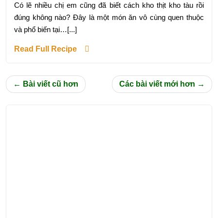
Có lẽ nhiều chị em cũng đã biết cách kho thịt kho tàu rồi
đúng không nào? Đây là một món ăn vô cùng quen thuộc
và phổ biến tại…[...]
Read Full Recipe
Điều
Bài viết cũ hơn
Các bài viết mới hơn
hướng
bài
viết