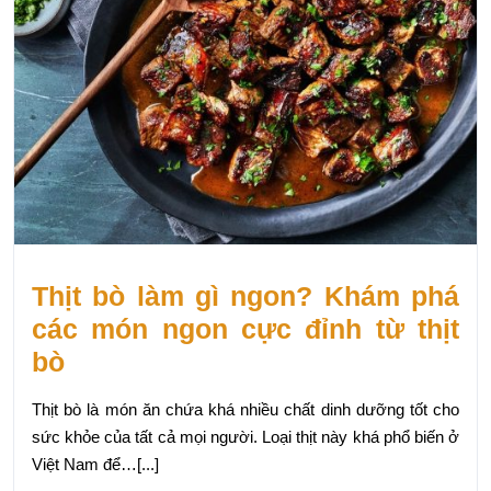
Thịt bò làm gì ngon? Khám phá
các món ngon cực đỉnh từ thịt
bò
Thịt bò là món ăn chứa khá nhiều chất dinh dưỡng tốt cho
sức khỏe của tất cả mọi người. Loại thịt này khá phổ biến ở
Việt Nam để…[...]