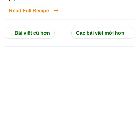
Read Full Recipe
Điều
Bài viết cũ hơn
Các bài viết mới hơn
hướng
bài
viết