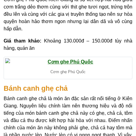
cơm trắng dẻo thơm cùng với thịt ghẹ tươi ngọt, trứng trộn
đều lên và cùng với các gia vị truyền thống tạo nên sự hòa
quyện hoàn hảo thơm ngon nhưng lại dân dã và vô cùng
hấp dẫn.
Giá tham khảo:
Khoảng 130.000đ – 150.000đ tùy nhà
hàng, quán ăn
Cơm ghẹ Phú Quốc
Bánh canh ghẹ chả
Bánh canh ghẹ chả là món ăn đặc sản rất nổi tiếng ở Kiên
Giang. Nguyên liệu chính làm nên thương hiệu và độ nổi
tiếng của món bánh canh ghẹ chả này có ghẹ, chả cá, tôm
và đầu cá thu được kết hợp hài hòa với nhau. Điểm nhấn
chính của món ăn này không phải ghẹ, chả cá hay tôm mà
là phần nước lèo. Nước lèo có vị ngon ngọt thanh. Vì vậy,