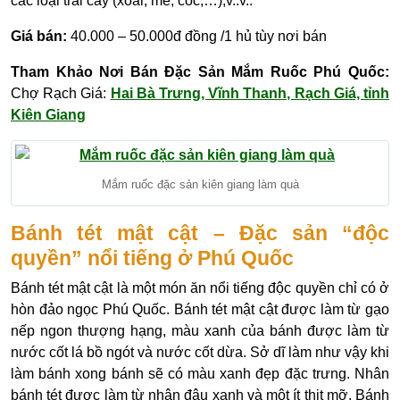
các loại trái cây (xoài, me, cóc,…),v..v..
Giá bán:
40.000 – 50.000đ đồng /1 hủ tùy nơi bán
Tham Khảo Nơi Bán Đặc Sản Mắm Ruốc Phú Quốc:
Chợ Rạch Giá:
Hai Bà Trưng, Vĩnh Thanh, Rạch Giá, tỉnh
Kiên Giang
Mắm ruốc đặc sản kiên giang làm quà
Bánh tét mật cật – Đặc sản “độc
quyền” nổi tiếng ở Phú Quốc
Bánh tét mật cật là một món ăn nổi tiếng độc quyền chỉ có ở
hòn đảo ngọc Phú Quốc. Bánh tét mật cật được làm từ gạo
nếp ngon thượng hạng, màu xanh của bánh được làm từ
nước cốt lá bồ ngót và nước cốt dừa. Sở dĩ làm như vậy khi
làm bánh xong bánh sẽ có màu xanh đẹp đặc trưng. Nhân
bánh tét được làm từ nhân đậu xanh và một ít thịt mỡ. Bánh