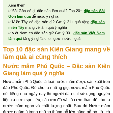
Xem thêm:
✅Sài Gòn có gì đặc sản làm quà? Top 20+
đặc sản Sài
Gòn làm quà
dễ mua, ý nghĩa
✅Miền Tây có đặc sản gì? Gợi ý 21+ quà tặng
đặc sản
miền Tây
mang về làm quà ý nghĩa
✅Việt Nam có đặc sản gì? Gợi ý 30+
đặc sản Việt Nam
làm quà
tặng ý nghĩa cho người nước ngoài
Top 10 đặc sản Kiên Giang mang về
làm quà ai cũng thích
Nước mắm Phú Quốc – Đặc sản Kiên
Giang làm quà ý nghĩa
Nước mắm Phú Quốc là loại nước mắm được sản xuất trên
đảo Phú Quốc. Để cho ra những giọt nước mắm Phú Quốc
nổi tiếng như ngày nay thì người dân chỉ sử dụng nguyên
liệu cá cơm sọc tiêu, cá cơm đỏ và cá cơm than để cho ra
nước mắm ngon và chất lượng nhất. Sau đó Nước mắm
được ngâm ủ trong những thùng gỗ lớn bằng gỗ bời lời có