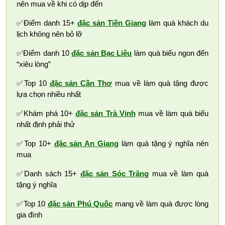
nên mua về khi có dịp đến
✅Điểm danh 15+
đặc sản Tiền Giang
làm quà khách du
lịch không nên bỏ lỡ
✅Điểm danh 10
đặc sản Bạc Liêu
làm quà biếu ngon đến
“xiêu lòng”
✅Top 10
đặc sản Cần Thơ
mua về làm quà tặng được
lựa chọn nhiều nhất
✅Khám phá 10+
đặc sản Trà Vinh
mua về làm quà biếu
nhất định phải thử
✅Top 10+
đặc sản An Giang
làm quà tặng ý nghĩa nên
mua
✅Danh sách 15+
đặc sản Sóc Trăng
mua về làm quà
tặng ý nghĩa
✅Top 10
đặc sản Phú Quốc
mang về làm quà được lòng
gia đình