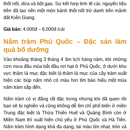
thốt nốt, dừa và bột gạo. Sự kết hợp tinh tế các nguyên liệu
trên đã tạo nên một món bánh thốt nốt trứ danh trên mảnh
đất Kiên Giang.
Giá bán:
4.000đ – 6.000đ /cái
Nấm tràm Phú Quốc – Đặc sản làm
quà bổ dưỡng
Vào khoảng tháng 3 tháng 4 âm lịch hàng năm, khi những
cơn mưa đầu mùa bắt đầu rơi hạt ở Phú Quốc, ở dưới khu
vực thảm lá mục đặc biệt là thảm lá mục của cây tràm xuất
hiện các búp nấm nhỏ có màu hơi tím báo hiệu một mùa
nấm tràm sắp đến.
Nấm tràm có vị đắng rất đặc trưng nhưng khi đã quen rồi
bạn sẽ bị nghiện và cũng không dễ tìm chỉ phổ biến ở miền
Trung đặc biệt là Thừa Thiên Huế và Quảng Bình còn ở
Miền Nam thì xuất hiện chủ yếu ở Phú Quốc và Hà Tiên.
Nấm tràm hình dạng khá đa dạng, tai màu tím nhạt, tròn và