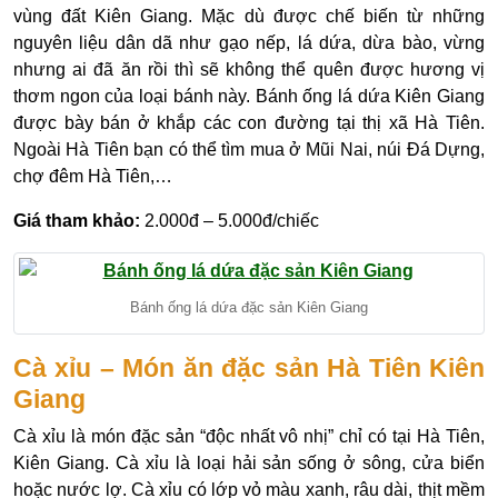
vùng đất Kiên Giang. Mặc dù được chế biến từ những
nguyên liệu dân dã như gạo nếp, lá dứa, dừa bào, vừng
nhưng ai đã ăn rồi thì sẽ không thể quên được hương vị
thơm ngon của loại bánh này. Bánh ống lá dứa Kiên Giang
được bày bán ở khắp các con đường tại thị xã Hà Tiên.
Ngoài Hà Tiên bạn có thể tìm mua ở Mũi Nai, núi Đá Dựng,
chợ đêm Hà Tiên,…
Giá tham khảo:
2.000đ – 5.000đ/chiếc
Bánh ống lá dứa đặc sản Kiên Giang
Cà xỉu – Món ăn đặc sản Hà Tiên Kiên
Giang
Cà xỉu là món đặc sản “độc nhất vô nhị” chỉ có tại Hà Tiên,
Kiên Giang. Cà xỉu là loại hải sản sống ở sông, cửa biển
hoặc nước lợ. Cà xỉu có lớp vỏ màu xanh, râu dài, thịt mềm