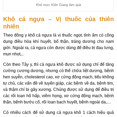
Khô mực Kiên Giang làm quà
Khô cá ngựa – Vị thuốc của thiên
nhiên
Theo đông y khô cá ngựa là vị thuốc ngọt, tính ấm có công
dụng điều hòa khí huyết, bổ thận, tráng dương cho nam
giới. Ngoài ra, cá ngựa còn được dùng để điều trị đau lưng,
mụn nhọt,..
Còn theo Tây y, thì cá ngựa khô được sử dụng chỉ để tăng
cường cương dương, nhưng có thể chữa liệt dương, bệnh
hen suyễn, cholesterol cao, xơ cứng động mạch, tiểu không
tự chủ, các vấn đề về tuyến giáp, các bệnh về da, bệnh tim,
và thậm chí bị gãy xương. Chúng được sử dụng để điều trị
các rối loạn hô hấp, viêm họng, xơ cứng động mạch, bệnh
thận, bệnh bướu cổ, rối loạn bạch huyết, bệnh ngoài da,…
Có nhiều cách để sử dụng cá ngựa khô 1 cách hiệu quả