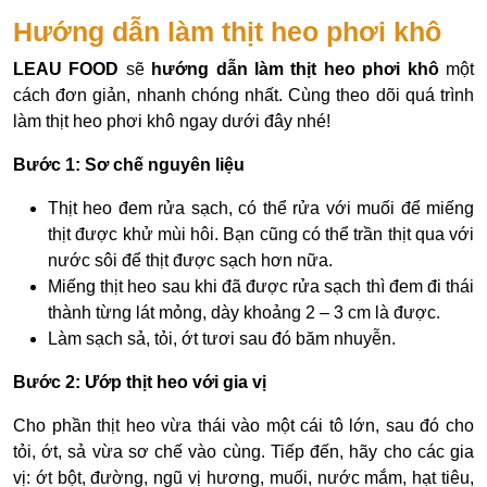
Hướng dẫn làm thịt heo phơi khô
LEAU FOOD
sẽ
hướng dẫn làm thịt heo phơi khô
một
cách đơn giản, nhanh chóng nhất. Cùng theo dõi quá trình
làm thịt heo phơi khô ngay dưới đây nhé!
Bước 1: Sơ chế nguyên liệu
Thịt heo đem rửa sạch, có thể rửa với muối để miếng
thịt được khử mùi hôi. Bạn cũng có thể trần thịt qua với
nước sôi để thịt được sạch hơn nữa.
Miếng thịt heo sau khi đã được rửa sạch thì đem đi thái
thành từng lát mỏng, dày khoảng 2 – 3 cm là được.
Làm sạch sả, tỏi, ớt tươi sau đó băm nhuyễn.
Bước 2: Ướp thịt heo với gia vị
Cho phần thịt heo vừa thái vào một cái tô lớn, sau đó cho
tỏi, ớt, sả vừa sơ chế vào cùng. Tiếp đến, hãy cho các gia
vị: ớt bột, đường, ngũ vị hương, muối, nước mắm, hạt tiêu,