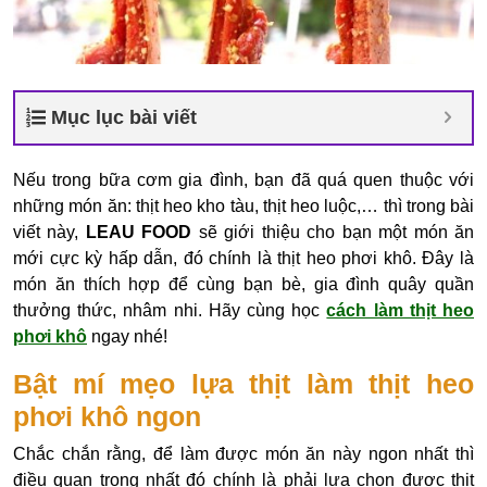
Mục lục bài viết
Nếu trong bữa cơm gia đình, bạn đã quá quen thuộc với
những món ăn: thịt heo kho tàu, thịt heo luộc,… thì trong bài
viết này,
LEAU FOOD
sẽ giới thiệu cho bạn một món ăn
mới cực kỳ hấp dẫn, đó chính là thịt heo phơi khô. Đây là
món ăn thích hợp để cùng bạn bè, gia đình quây quần
thưởng thức, nhâm nhi. Hãy cùng học
cách làm thịt heo
phơi khô
ngay nhé!
Bật mí mẹo lựa thịt làm thịt heo
phơi khô ngon
Chắc chắn rằng, để làm được món ăn này ngon nhất thì
điều quan trọng nhất đó chính là phải lựa chọn được thịt