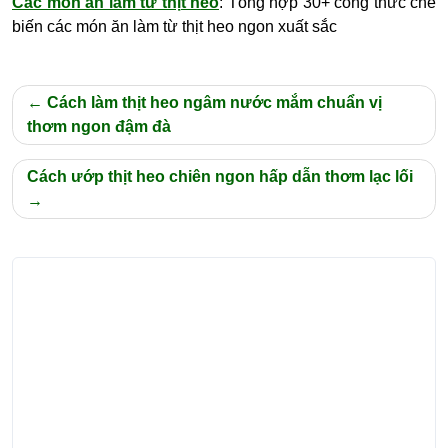
Các món ăn làm từ thịt heo
: Tổng hợp 30+ công thức chế
biến các món ăn làm từ thịt heo ngon xuất sắc
Điều
Cách làm thịt heo ngâm nước mắm chuẩn vị
hướng
thơm ngon đậm đà
bài
Cách ướp thịt heo chiên ngon hấp dẫn thơm lạc lối
viết