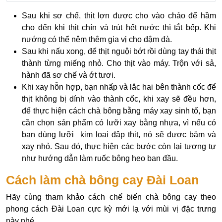
Sau khi sơ chế, thịt lợn được cho vào chảo để hầm
cho đến khi thịt chín và trút hết nước thì tắt bếp. Khi
nướng có thể nêm thêm gia vị cho đậm đà.
Sau khi nấu xong, để thịt nguội bớt rồi dùng tay thái thịt
thành từng miếng nhỏ. Cho thịt vào máy. Trộn với sả,
hành đã sơ chế và ớt tươi.
Khi xay hỗn hợp, bạn nhấp và lắc hai bên thành cốc để
thịt không bị dính vào thành cốc, khi xay sẽ đều hơn,
để thực hiện cách chà bông bằng máy xay sinh tố, bạn
cần chọn sản phẩm có lưỡi xay bằng nhựa, vì nếu có
bạn dùng lưỡi kim loại đập thịt, nó sẽ được băm và
xay nhỏ. Sau đó, thực hiện các bước còn lại tương tự
như hướng dẫn làm ruốc bông heo ban đầu.
Cách làm chà bông cay Đài Loan
Hãy cùng tham khảo cách chế biến chà bông cay theo
phong cách Đài Loan cực kỳ mới lạ với mùi vị đặc trưng
này nhé.