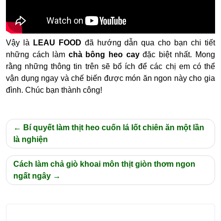
Vậy là
LEAU FOOD
đã hướng dẫn qua cho bạn chi tiết
những cách làm
chà bông heo cay
đặc biệt nhất. Mong
rằng những thông tin trên sẽ bổ ích để các chị em có thể
vận dụng ngay và chế biến được món ăn ngon này cho gia
đình. Chúc bạn thành công!
Điều
Bí quyết làm thịt heo cuốn lá lốt chiên ăn một lần
hướng
là nghiện
bài
Cách làm chả giò khoai môn thịt giòn thơm ngon
viết
ngất ngây