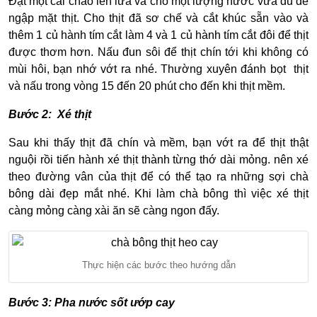
Đặt một cái chảo lên lửa và cho một lượng nước vừa đủ để
ngập mặt thịt. Cho thịt đã sơ chế và cắt khúc sẵn vào và
thêm 1 củ hành tím cắt làm 4 và 1 củ hành tím cắt đôi để thịt
được thơm hơn. Nấu đun sôi để thịt chín tới khi không có
mùi hôi, bạn nhớ vớt ra nhé. Thường xuyên đánh bọt thịt
và nấu trong vòng 15 đến 20 phút cho đến khi thịt mềm.
Bước 2: Xé thịt
Sau khi thấy thịt đã chín và mềm, bạn vớt ra để thịt thật
nguội rồi tiến hành xé thịt thành từng thớ dài mỏng. nên xé
theo đường vân của thịt để có thể tạo ra những sợi chà
bông dài đẹp mắt nhé. Khi làm chà bông thì việc xé thịt
càng mỏng càng xài ăn sẽ càng ngon đấy.
Thực hiện các bước theo hướng dẫn
Bước 3: Pha nước sốt ướp cay