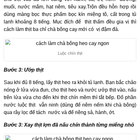
muối, nước mắm, hạt nêm, tiêu xay.Trộn đều hỗn hợp rồi
dùng màng bọc thực phẩm bọc kín miệng tô, cất trong tủ
lạnh khoảng 8 tiếng. Mục đích để thịt thấm đều gia vị thì
cách làm thịt ba chỉ chà bông cay mới có vị đậm đà.
Luộc chín thịt
Bước 3: Ướp thịt
Sau khi đủ 8 tiếng, lấy thịt heo ra khỏi tủ lạnh. Bạn bắc chảo
nóng ở lửa vừa đun, cho thịt heo và nước ướp thịt vào, nấu
trên lửa vừa cho đến khi thịt chín mềm thì tắt bếp. Đổ phần
nước luộc thịt vẫn ninh (dùng để nêm nếm khi chà bông)
qua rây lọc để tách nước và để riêng sả, hành, ớt.
Bước 3: Xay thịt lợn đã nấu chín thành từng miếng nhỏ