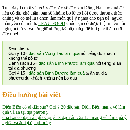
Trên đây là một vài gợi ý đặc sắc về đặc sản Đồng Nai làm quà để
nếu có dịp ghé thăm bạn sẽ không bỏ lỡ cơ hội được thưởng thức
chúng và có thể lựa chọn làm món quà ý nghĩa cho bạn bè, người
thân yêu của mình.
LEAU FOOD
chúc bạn có được thật nhiều trải
nghiệm thú vị và lưu giữ những kỷ niệm đẹp đẽ khi ghé thăm nơi
đây nhé!
Xem thêm:
Gợi ý 10+
đặc sản Vũng Tàu làm quà
nổi tiếng du khách
không thể bỏ lỡ
Danh sách 15+
đặc sản Bình Phước làm quà
nổi tiếng & ăn
tại địa phương
Gợi ý 15+
đặc sản Bình Dương làm quà
& ăn tại địa
phương du khách không nên bỏ qua
Điều hướng bài viết
Điện Biên có gì đặc sản? Gợi ý 20 đặc sản Điện Biên mang về làm
quà và ăn tại địa phương
Gia Lai có đặc sản gì? Gợi ý 18 đặc sản Gia Lai mang về làm quà ý
nghĩa và ăn tại địa phương