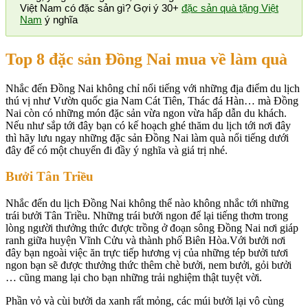
Việt Nam có đặc sản gì? Gợi ý 30+
đặc sản quà tặng Việt
Nam
ý nghĩa
Top 8 đặc sản Đồng Nai mua về làm quà
Nhắc đến Đồng Nai không chỉ nổi tiếng với những địa điểm du lịch
thú vị như Vườn quốc gia Nam Cát Tiên, Thác đá Hàn… mà Đồng
Nai còn có những món đặc sản vừa ngon vừa hấp dẫn du khách.
Nếu như sắp tới đây bạn có kế hoạch ghé thăm du lịch tới nơi đây
thì hãy lưu ngay những đặc sản Đồng Nai làm quà nổi tiếng dưới
đây để có một chuyến đi đầy ý nghĩa và giá trị nhé.
Bưởi Tân Triều
Nhắc đến du lịch Đồng Nai không thể nào không nhắc tới những
trái bưởi Tân Triều. Những trái bưởi ngon để lại tiếng thơm trong
lòng người thưởng thức được trồng ở đoạn sông Đồng Nai nơi giáp
ranh giữa huyện Vĩnh Cửu và thành phố Biên Hòa.Với bưởi nơi
đây bạn ngoài việc ăn trực tiếp hương vị của những tép bưởi tươi
ngon bạn sẽ được thưởng thức thêm chè bưởi, nem bưởi, gỏi bưởi
… cũng mang lại cho bạn những trải nghiệm thật tuyệt vời.
Phần vỏ và cùi bưởi da xanh rất mỏng, các múi bưởi lại vô cùng