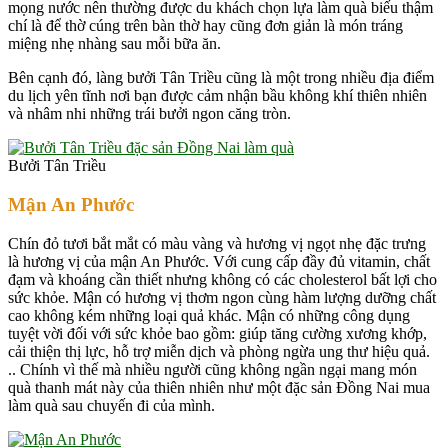
mọng nước nên thường được du khách chọn lựa làm quà biếu thậm
chí là để thờ cúng trên bàn thờ hay cũng đơn giản là món tráng
miệng nhẹ nhàng sau mỗi bữa ăn.
Bên cạnh đó, làng bưởi Tân Triều cũng là một trong nhiều địa điểm
du lịch yên tĩnh nơi bạn được cảm nhận bầu không khí thiên nhiên
và nhâm nhi những trái bưởi ngon căng tròn.
Bưởi Tân Triều
Mận An Phước
Chín đỏ tươi bắt mắt có màu vàng và hương vị ngọt nhẹ đặc trưng
là hương vị của mận An Phước. Với cung cấp đầy đủ vitamin, chất
đạm và khoáng cần thiết nhưng không có các cholesterol bất lợi cho
sức khỏe. Mận có hương vị thơm ngon cùng hàm lượng dưỡng chất
cao không kém những loại quả khác. Mận có những công dụng
tuyệt vời đối với sức khỏe bao gồm: giúp tăng cường xương khớp,
cải thiện thị lực, hỗ trợ miễn dịch và phòng ngừa ung thư hiệu quả.
.. Chính vì thế mà nhiều người cũng không ngần ngại mang món
quà thanh mát này của thiên nhiên như một đặc sản Đồng Nai mua
làm quà sau chuyến đi của mình.