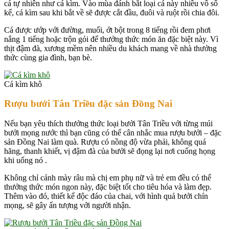
cá tự nhiên như cá kìm. Vào mùa đánh bắt loại cá này nhiều vô số
kể, cá kìm sau khi bắt về sẽ được cắt đầu, đuôi và ruột rồi chia đôi.
Cá được ướp với đường, muối, ớt bột trong 8 tiếng rồi đem phơi
nắng 1 tiếng hoặc trộn gỏi để thưởng thức món ăn đặc biệt này. Vì
thịt đậm đà, xương mềm nên nhiều du khách mang về nhà thưởng
thức cùng gia đình, bạn bè.
Cá kìm khô
Rượu bưởi Tân Triều đặc sản Đồng Nai
Nếu bạn yêu thích thưởng thức loại bưởi Tân Triều với từng múi
bưởi mọng nước thì bạn cũng có thể cân nhắc mua rượu bưởi – đặc
sản Đồng Nai làm quà. Rượu có nồng độ vừa phải, không quá
hăng, thanh khiết, vị đậm đà của bưởi sẽ đọng lại nơi cuống họng
khi uống nó .
Không chỉ cánh mày râu mà chị em phụ nữ và trẻ em đều có thể
thưởng thức món ngon này, đặc biệt tốt cho tiêu hóa và làm đẹp.
Thêm vào đó, thiết kế độc đáo của chai, với hình quả bưởi chín
mọng, sẽ gây ấn tượng với người nhận.