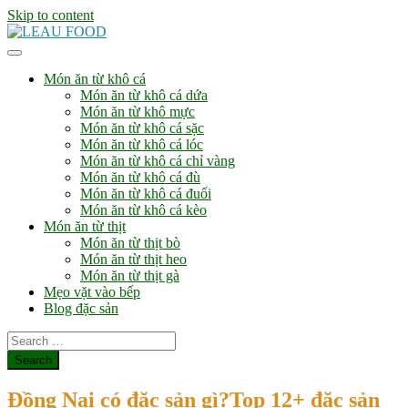
Skip to content
Món ăn từ khô cá
Món ăn từ khô cá dứa
Món ăn từ khô mực
Món ăn từ khô cá sặc
Món ăn từ khô cá lóc
Món ăn từ khô cá chỉ vàng
Món ăn từ khô cá đù
Món ăn từ khô cá đuối
Món ăn từ khô cá kèo
Món ăn từ thịt
Món ăn từ thịt bò
Món ăn từ thịt heo
Món ăn từ thịt gà
Mẹo vặt vào bếp
Blog đặc sản
Đồng Nai có đặc sản gì?Top 12+ đặc sản