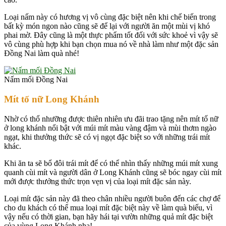
Loại nấm này có hương vị vô cùng đặc biệt nên khi chế biến trong
bất kỳ món ngon nào cũng sẽ để lại với người ăn một mùi vị khó
phai mờ. Đây cũng là một thực phẩm tốt đối với sức khoẻ vì vậy sẽ
vô cùng phù hợp khi bạn chọn mua nó về nhà làm như một đặc sản
Đồng Nai làm quà nhé!
Nấm mối Đồng Nai
Mít tố nữ Long Khánh
Nhờ có thổ nhưỡng được thiên nhiên ưu đãi trao tặng nên mít tố nữ
ở long khánh nổi bật với múi mít màu vàng đậm và mùi thơm ngào
ngạt, khi thưởng thức sẽ có vị ngọt đặc biệt so với những trái mít
khác.
Khi ăn ta sẽ bổ đôi trái mít để có thể nhìn thấy những múi mít xung
quanh cùi mít và người dân ở Long Khánh cũng sẽ bóc ngay cùi mít
mới được thưởng thức trọn vẹn vị của loại mít đặc sản này.
Loại mít đặc sản này đã theo chân nhiều người buôn đến các chợ để
cho du khách có thể mua loại mít đặc biệt này về làm quà biếu, vì
vậy nếu có thời gian, bạn hãy hái tại vườn những quả mít đặc biệt
của vùng Long Khánh nha!