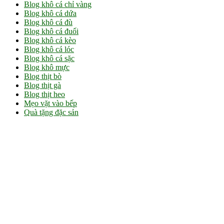
Blog khô cá chỉ vàng
Blog khô cá dứa
Blog khô cá đù
Blog khô cá đuối
Blog khô cá kèo
Blog khô cá lóc
Blog khô cá sặc
Blog khô mực
Blog thịt bò
Blog thịt gà
Blog thịt heo
Mẹo vặt vào bếp
Quà tặng đặc sản