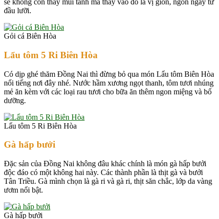
sẽ không còn thấy mùi tanh mà thay vào đó là vị giòn, ngon ngay từ
đầu lưỡi.
Gỏi cá Biên Hòa
Lẩu tôm 5 Ri Biên Hòa
Có dịp ghé thăm Đồng Nai thì đừng bỏ qua món Lẩu tôm Biên Hòa
nổi tiếng nơi đây nhé. Nước hầm xương ngọt thanh, tôm tươi nhúng
mẻ ăn kèm với các loại rau tươi cho bữa ăn thêm ngon miệng và bổ
dưỡng.
Lẩu tôm 5 Ri Biên Hòa
Gà hấp bưởi
Đặc sản của Đồng Nai không đâu khác chính là món gà hấp bưởi
độc đáo có một không hai này. Các thành phần là thịt gà và bưởi
Tân Triều. Gà mình chọn là gà ri và gà ri, thịt săn chắc, lớp da vàng
ươm nổi bật.
Gà hấp bưởi