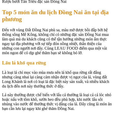
Rượu bưởi Tân Triều đặc sản Đồng Nai
Top 5 món ăn du lịch Đồng Nai ăn tại địa
phương
Đến với vùng Đất Đồng Nai phù sa, màu mỡ được bồi đắp bởi hệ
thống sông Mê Kông, không chỉ có những đặc sản Đồng Nai mua
làm quà mà du khách cũng có thể tận hưởng những món ẩm thực
ngay tại địa phương với sự tiếp đón nồng nhiệt, thân thiện của
những con người nơi đây. Cùng LEAU FOOD điểm qua một vài
món ngon để có dịp ghé thăm bạn sẽ không bỏ lỡ.
Lẩu lá khổ qua rừng
Là loại lá chỉ mọc vào mùa mưa nên lá khổ qua rừng rất đắng
nhưng càng nhai lại càng cảm nhận được vị ngọt của lá, vùng đất
Long Khánh là nơi có loại lá đặc biệt này sản xuất, và nhiều khách
du lịch đến nơi này thưởng thức ở đây.
Lá này thường được chế biến với lẩu cá thường là loại cá cá lóc nhỏ
hoặc nấu với tôm khô, sườn heo đều phù hợp, khi nước lẩu sôi
nhúng vào nước để thưởng thức vị đắng của lá. Đây cũng là món ăn
bạn cần lưu lại ngay khi ghé thăm Đồng Nai.