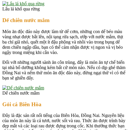
Lẩu lá khổ qua rừng
Dế chiên nước mắm
Món ăn độc đáo này được làm từ dế cơm, những con dế béo màu
vàng nhạt được bắt lên, nội tạng rửa sạch, ướp với nước mắm, thịt
ba chỉ giã nhỏ, quết một ít đậu phộng và nhồi vào trong bụng dế
đem chiên ngập dầu, bạn có thể cảm nhận được vị ngon và vị béo
ngậy trong miệng khi cắn vào.
Đối với những người sành ăn côn trùng, đây là món ăn tự chế biến
tại nhà bổ dưỡng không kém bất cứ món nào. Nếu có dịp ghé thăm
Đồng Nai và nếm thử món ăn độc đáo này, đừng ngại thử vì có thể
bạn sẽ ghiền đấy.
Dế chiên nước mắm
Gỏi cá Biên Hòa
Đây là đặc sản rất nổi tiếng của Biên Hòa, Đồng Nai. Nguyên liệu
của món ăn này là cá tươi, nước sốt và rau. Thức ăn được trình bày
đẹp mắt và các loại rau được đựng trong cốc. Khi thưởng thức bạn