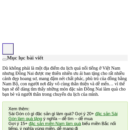
Mục lục bài viết
Dù không phải là một địa điểm du lịch quá nổi tiếng ở Việt Nam
nhưng Đồng Nai được mẹ thiên nhiên ưu ái ban tặng cho rất nhiều
cảnh đẹp hoang sơ, mang đậm nét chất phác, phù trú của đồng bằng
Nam Bộ, con người nơi đây vô cùng thân thiện và dễ mến… vì thế
bạn sẽ dễ dàng tìm thấy những món đặc sản Đồng Nai làm quà cho
bạn bè và người thân trong chuyến du lịch của mình.
Xem thêm:
Sài Gòn có gì đặc sản gì làm quà? Gợi ý 20+
đặc sản Sài
Gòn làm quà tặng
ý nghĩa – dễ tìm – dễ mua
Gợi ý 15+
đặc sản miền Nam làm quà
biếu miền Bắc nổi
tiếng, ý nghĩa vùng miền, dễ mang đi