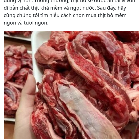
đúng vị hơn. Thông thường, thịt bò sẽ được ăn tái vì vốn
dĩ bản chất thịt khá mềm và ngọt nước. Sau đây, hãy
cùng chúng tôi tìm hiểu cách chọn mua thịt bò mềm
ngon và tươi ngon.