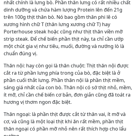
nhất chính là lưng bò. Phần thăn lưng có rất nhiều chất
dinh dưỡng và chứa hàm lượng Protein lên đến 21g
trên 100g thịt thăn bò. Nó bao gồm thăn phi lê có
xương hình chữ T (thăn lưng xương chữ T) hay
Porterhouse steak hoặc cũng như thịt thăn viền mỡ
strip steak. Để chế biến phần thịt này, ta chỉ cần ướp
một chút gia vị như tiêu, muối, đường và nướng lò là
chuẩn đúng vị.
Thăn nội
: hay còn gọi là thăn chuột: Thịt thăn nội được
cắt ra từ phần lưng phía trong của bò, đặc biệt là ở
phần cuối thắt lưng. Phần thăn nội là phần thịt mềm,
sáng giá nhất của con bò. Thăn nội có sớ thịt nhỏ, mềm,
ít mỡ, chỉ cần chế biến cơ bản, đơn giản cũng đã toát ra
hương vị thơm ngon đặc biệt.
Thăn ngoại: là phần thịt được cắt từ thăn vai, ít mỡ và
cơ, và cũng là một loại thịt khi ăn rất mềm, phần thịt
thăn ngoại có phần mỡ nhỏ nên rất thích hợp cho lẩu