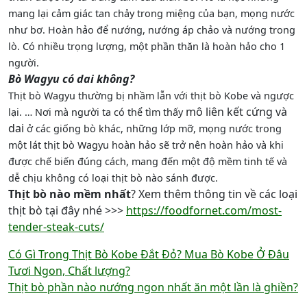
mang lại cảm giác tan chảy trong miệng của bạn, mọng nước
như bơ. Hoàn hảo để nướng, nướng áp chảo và nướng trong
lò. Có nhiều trọng lượng, một phần thăn là hoàn hảo cho 1
người.
Bò Wagyu có dai không?
Thịt bò Wagyu thường bị nhầm lẫn với thịt bò Kobe và ngược
mô liên kết cứng và
lại. … Nơi mà người ta có thể tìm thấy
dai
ở các giống bò khác, những lớp mỡ, mọng nước trong
một lát thịt bò Wagyu hoàn hảo sẽ trở nên hoàn hảo và khi
được chế biến đúng cách, mang đến một độ mềm tinh tế và
dễ chịu không có loại thịt bò nào sánh được.
Thịt bò nào mềm nhất
? Xem thêm thông tin về các loại
thịt bò tại đây nhé >>>
https://foodfornet.com/most-
tender-steak-cuts/
Điều
Có Gì Trong Thịt Bò Kobe Đắt Đỏ? Mua Bò Kobe Ở Đâu
Tươi Ngon, Chất lượng?
hướng
Thịt bò phần nào nướng ngon nhất ăn một lần là ghiền?
bài