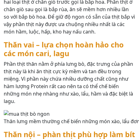
hai loại thịt ở chân giò trước gọi là bắp hoa. Phần thịt ở
chân giò sau gọi là bắp rùa, ăn sẽ mềm hơn nhiều lần
so với bắp bò hoa. Để giữ độ ngon có sẵn của thịt bắp vì
vậy phần thịt này được ưa chuộng nhiều nhất là các
món hầm, luộc, hấp, kho hay nấu canh.
Thăn vai – lựa chọn hoàn hảo cho
các món cari, lagu
Phần thịt thăn nằm ở phía lưng bò, đặc trưng của phần
thịt này là khi ăn thịt cực kỳ mềm và tan đều trong
miệng. Vì phần này chứa nhiều dưỡng chất cũng như
hàm lượng Protein rất cao nên ta có thể chế biến
những món nhẹ nhàng như xào, lẩu, hầm và đặc biệt là
lagu.
Thăn lưng mềm thường chế biến những món xào, lẩu đơn
Thăn nội – phàn thịt phù hợp làm bít