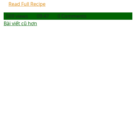
Read Full Recipe
569 views
09:47
0 Comments
Điều
Bài viết cũ hơn
hướng
bài
viết