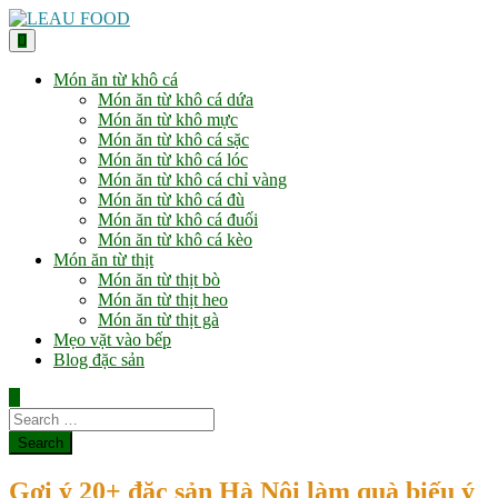
Skip
to
content
Món ăn từ khô cá
Món ăn từ khô cá dứa
Món ăn từ khô mực
Món ăn từ khô cá sặc
Món ăn từ khô cá lóc
Món ăn từ khô cá chỉ vàng
Món ăn từ khô cá đù
Món ăn từ khô cá đuối
Món ăn từ khô cá kèo
Món ăn từ thịt
Món ăn từ thịt bò
Món ăn từ thịt heo
Món ăn từ thịt gà
Mẹo vặt vào bếp
Blog đặc sản
Gợi ý 20+ đặc sản Hà Nội làm quà biếu ý