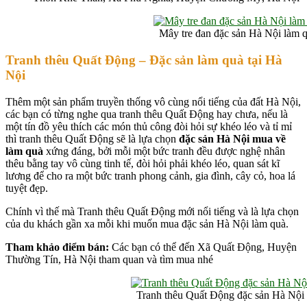
Mây tre đan đặc sản Hà Nội làm 
Tranh thêu Quất Động – Đặc sản làm quà tại Hà
Nội
Thêm một sản phẩm truyền thống vô cùng nổi tiếng của đất Hà Nội,
các bạn có từng nghe qua tranh thêu Quất Động hay chưa, nếu là
một tín đồ yêu thích các món thủ công đòi hỏi sự khéo léo và tỉ mỉ
thì tranh thêu Quất Động sẽ là lựa chọn
đặc sản Hà Nội mua về
làm quà
xứng đáng, bởi mỗi một bức tranh đều được nghệ nhân
thêu bằng tay vô cùng tinh tế, đòi hỏi phải khéo léo, quan sát kĩ
lương để cho ra một bức tranh phong cảnh, gia đình, cây cỏ, hoa lá
tuyệt đẹp.
Chính vì thế mà Tranh thêu Quất Động mới nổi tiếng và là lựa chọn
của du khách gần xa mỗi khi muốn mua đặc sản Hà Nội làm quà.
Tham khảo điểm bán:
Các bạn có thể đến Xã Quất Động, Huyện
Thường Tín, Hà Nội tham quan và tìm mua nhé
Tranh thêu Quất Động đặc sản Hà Nội