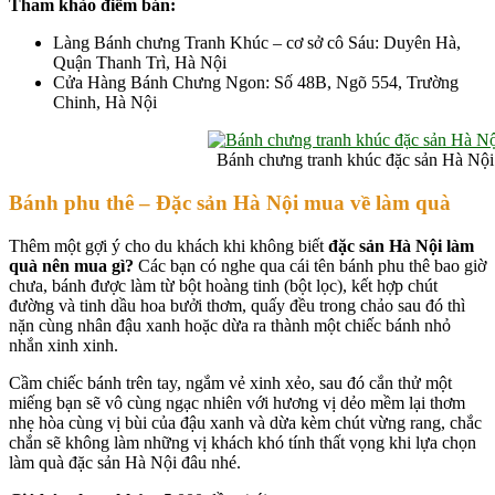
Tham khảo điểm bán:
Làng Bánh chưng Tranh Khúc – cơ sở cô Sáu: Duyên Hà,
Quận Thanh Trì, Hà Nội
Cửa Hàng Bánh Chưng Ngon: Số 48B, Ngõ 554, Trường
Chinh, Hà Nội
Bánh chưng tranh khúc đặc sản Hà Nội
Bánh phu thê – Đặc sản Hà Nội mua về làm quà
Thêm một gợi ý cho du khách khi không biết
đặc sản Hà Nội làm
quà nên mua gì?
Các bạn có nghe qua cái tên bánh phu thê bao giờ
chưa, bánh được làm từ bột hoàng tinh (bột lọc), kết hợp chút
đường và tinh dầu hoa bưởi thơm, quấy đều trong chảo sau đó thì
nặn cùng nhân đậu xanh hoặc dừa ra thành một chiếc bánh nhỏ
nhắn xinh xinh.
Cầm chiếc bánh trên tay, ngắm vẻ xinh xẻo, sau đó cắn thử một
miếng bạn sẽ vô cùng ngạc nhiên với hương vị dẻo mềm lại thơm
nhẹ hòa cùng vị bùi của đậu xanh và dừa kèm chút vừng rang, chắc
chắn sẽ không làm những vị khách khó tính thất vọng khi lựa chọn
làm quà đặc sản Hà Nội đâu nhé.