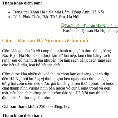
Tham khảo điểm bán:
Trang trại Xanh Hà : Xã Mai Lâm, Đông Anh, Hà Nội
Tổ 3, Phúc Diễn, Bắc Từ Liêm, Hà Nội
Bưởi diễn đặc sản Hà Nội làm q
Cốm – Đặc sản
Hà Nội
mua về làm quà
Cốm là loại món ăn vô cùng thịnh hành trong ẩm thực đồng bằng
Bắc Bộ – Hà Nội. Cốm được làm từ lúa nếp, làm chín bằng cách
rang, sau đó mang đi giã nhuyễn, rồi làm sạch bằng cách sàng sảy
cho hết vỏ trấu, loại bỏ hết tạp chất.
Cốm được khá nhiều du khách lựa chọn làm quà tặng khi có dịp
đến Hà Nội bởi hương vị thơm ngon béo ngậy của cốm mang lại,
từng hạt cốm mềm dẻo được gối kĩ bằng lá sen thơm phứt, rồi buộc
chật thành hình vuông nhìn bên ngoài vô cùng sang trọng và đẹp
mắt, nếu bạn chưa từng ăn thử cốm đặc sản Hà Nội này thì nhất
định phải ăn thử một lần nhé.
Giá bán tham khảo:
250.000 đồng/1kg
Tham khảo điểm bán: