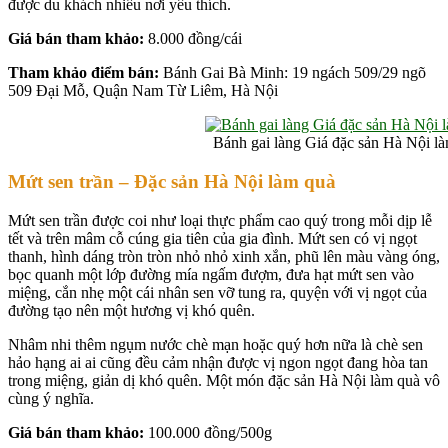
được du khách nhiều nơi yêu thích.
Giá bán tham khảo:
8.000 đồng/cái
Tham khảo điểm bán:
Bánh Gai Bà Minh: 19 ngách 509/29 ngõ
509 Đại Mỗ, Quận Nam Từ Liêm, Hà Nội
Bánh gai làng Giá đặc sản Hà Nội l
Mứt sen trần – Đặc sản Hà Nội làm quà
Mứt sen trần được coi như loại thực phẩm cao quý trong mỗi dịp lễ
tết và trên mâm cỗ cúng gia tiên của gia đình. Mứt sen có vị ngọt
thanh, hình dáng tròn tròn nhỏ nhỏ xinh xắn, phũ lên màu vàng óng,
bọc quanh một lớp đường mía ngấm đượm, đưa hạt mứt sen vào
miệng, cắn nhẹ một cái nhân sen vỡ tung ra, quyện với vị ngọt của
đường tạo nên một hương vị khó quên.
Nhâm nhi thêm ngụm nước chè mạn hoặc quý hơn nữa là chè sen
hảo hạng ai ai cũng đều cảm nhận được vị ngon ngọt đang hòa tan
trong miệng, giản dị khó quên. Một món đặc sản Hà Nội làm quà vô
cùng ý nghĩa.
Giá bán tham khảo:
100.000 đồng/500g