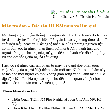
Quạt Chàng Sơn đặc sản Hà Nội là
Mây tre đan – Đặc sản
Hà Nội
mua về làm quà
Một làng nghề truyền thống của người dân Hà Thành nữa đó là mây
tre đan, mây tre đan được hiểu đơn giản là các vật dụng được đan từ
chất liệu mây hoặc tre. Các nghệ nhân sẽ dùng những nguyên liệu
có nguồn gốc tự nhiên, thân thiện với môi trường, lành tính cho
người sử dụng như tre, nứa, mây,… để đan thành các đồ dùng phục
vụ cho đời sống của người tiêu dùng.
Hiện có rất nhiều các sản phẩm từ mây, tre đang góp phần giúp
cuộc sống của người Việt thêm phần mới mẻ. Những sản phẩm này
sẽ tạo cho mọi người có một không gian sống xanh, lành mạnh. Có
dịp đặt chân đến Hà nội các bạn nhớ đến tham quan và lựa chọn
một chiếc xinh xắn mua về biếu tặng nhé.
Tham khảo điểm bán:
Thôn Quan Trâm, Xã Phú Nghĩa, Huyện Chương Mỹ, Hà
Nội
Thôn Khê Than, Xã Phú Nghĩa, Huyện Chương Mỹ, Hà Nội