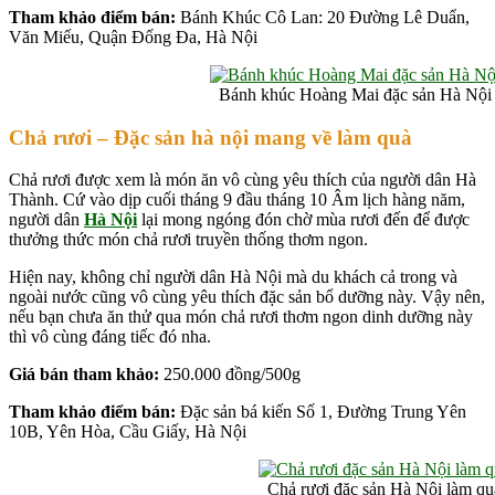
Tham khảo điểm bán:
Bánh Khúc Cô Lan: 20 Đường Lê Duẩn,
Văn Miếu, Quận Đống Đa, Hà Nội
Bánh khúc Hoàng Mai đặc sản Hà Nội
Chả rươi – Đặc sản hà nội mang về làm quà
Chả rươi được xem là món ăn vô cùng yêu thích của người dân Hà
Thành. Cứ vào dịp cuối tháng 9 đầu tháng 10 Âm lịch hàng năm,
người dân
Hà Nội
lại mong ngóng đón chờ mùa rươi đến để được
thưởng thức món chả rươi truyền thống thơm ngon.
Hiện nay, không chỉ người dân Hà Nội mà du khách cả trong và
ngoài nước cũng vô cùng yêu thích đặc sản bổ dưỡng này. Vậy nên,
nếu bạn chưa ăn thử qua món chả rươi thơm ngon dinh dưỡng này
thì vô cùng đáng tiếc đó nha.
Giá bán tham khảo:
250.000 đồng/500g
Tham khảo điểm bán:
Đặc sản bá kiến Số 1, Đường Trung Yên
10B, Yên Hòa, Cầu Giấy, Hà Nội
Chả rươi đặc sản Hà Nội làm qu