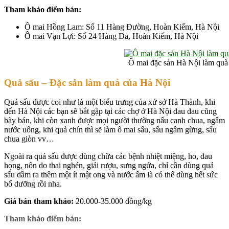
Tham khảo điểm bán:
Ô mai Hồng Lam: Số 11 Hàng Đường, Hoàn Kiếm, Hà Nội
Ô mai Vạn Lợi: Số 24 Hàng Da, Hoàn Kiếm, Hà Nội
Ô mai đặc sản Hà Nội làm quà
Quả sấu – Đặc sản làm quà của
Hà Nội
Quả sấu được coi như là một biểu trưng của xứ sở Hà Thành, khi
đến Hà Nội các bạn sẽ bắt gặp tại các chợ ở Hà Nội đau đau cũng
bày bán, khi còn xanh được mọi người thường nấu canh chua, ngâm
nước uống, khi quả chín thì sẽ làm ô mai sấu, sấu ngâm gừng, sấu
chua giòn vv…
Ngoài ra quả sấu được dùng chữa các bệnh nhiệt miệng, ho, đau
họng, nôn do thai nghén, giải rượu, sưng ngứa, chỉ cần dùng quả
sấu dầm ra thêm một ít mật ong và nước ấm là có thể dùng hết sức
bổ dưỡng rồi nha.
Giá bán tham khảo:
20.000-35.000 đồng/kg
Tham khảo điểm bán: