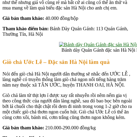
như thế nhưng giá vô cùng rẻ mà bất cứ ai cũng có thể ăn thử và
mua mang về làm quà biếu đặc sản Hà Nội cho anh chị em.
Giá bán tham khảo:
40.000 đồng/hộp
Tham khảo điểm bán:
Bánh Dày Quán Gánh: 113 Quán Gánh,
Thường Tín, Hà Nội
Bánh dày Quán Gánh đặc sản Hà Nội 
Giò chả Ước Lễ – Đ
ặc sản Hà Nội làm quà
Nói đến giò chả Hà Nội người dân thường sẽ nhắc đến ƯỚC LỄ ,
làng nghề có truyền thống làm giò chả ngon nổi tiếng hàng trăm
năm nay thuộc xã TÂN ƯỚC, huyện THANH OAI, HÀ NỘI.
Giò chả làm từ thịt lợn ỉ được xay rất nhuyễn rồi nêm nếm gia vị
theo công thức của người dân làng nghề, sau đó bao bọc bên ngoài
bởi lá chuối cho thật chật rồi đem đi ninh trong vong 1-2 giờ cho ra
một chiếc giò chả thơm ngon cuốn hút. Giò chả Ước Lễ có thể ăn
cùng cơm xôi, bánh mì, cơm trắng cũng thơm ngon không kém.
Giá bán tham khảo:
210.000-290.000 đồng/kg