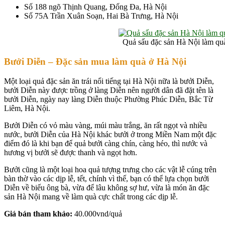
Số 188 ngõ Thịnh Quang, Đống Đa, Hà Nội
Số 75A Trần Xuân Soạn, Hai Bà Trưng, Hà Nội
Quả sấu đặc sản Hà Nội làm qu
Bưởi Diễn – Đặc sản mua làm quà ở
Hà Nội
Một loại quả đặc sản ăn trái nổi tiếng tại Hà Nội nữa là bưởi Diễn,
bưởi Diễn này được trồng ở làng Diễn nên người dân đã đặt tên là
bưởi Diễn, ngày nay làng Diễn thuộc Phường Phúc Diễn, Bắc Từ
Liêm, Hà Nội.
Bưởi Diễn có vỏ màu vàng, múi màu trắng, ăn rất ngọt và nhiều
nước, bưởi Diễn của Hà Nội khác bưởi ở trong Miền Nam một đặc
điểm đó là khi bạn để quả bưởi càng chín, càng héo, thì nước và
hương vị bưởi sẽ được thanh và ngọt hơn.
Bưởi cũng là một loại hoa quả tượng trưng cho các vật lễ cúng trên
bàn thờ vào các dịp lễ, tết, chính vì thế, bạn có thể lựa chọn bưởi
Diễn về biếu ông bà, vừa để lâu không sợ hư, vừa là món ăn đặc
sản Hà Nội mang về làm quà cực chất trong các dịp lễ.
Giá bán tham khảo:
40.000vnd/quả