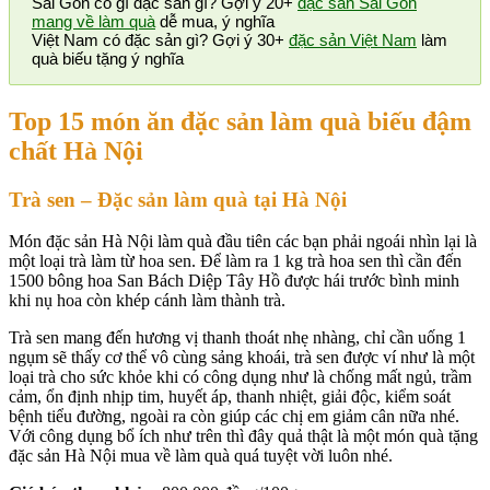
Sài Gòn có gì đặc sản gì? Gợi ý 20+
đặc sản Sài Gòn
mang về làm quà
dễ mua, ý nghĩa
Việt Nam có đặc sản gì? Gợi ý 30+
đặc sản Việt Nam
làm
quà biếu tặng ý nghĩa
Top 15 món ăn đặc sản làm quà biếu đậm
chất Hà Nội
Trà sen – Đặc sản làm quà tại
Hà Nội
Món đặc sản Hà Nội làm quà đầu tiên các bạn phải ngoái nhìn lại là
một loại trà làm từ hoa sen. Để làm ra 1 kg trà hoa sen thì cần đến
1500 bông hoa San Bách Diệp Tây Hồ được hái trước bình minh
khi nụ hoa còn khép cánh làm thành trà.
Trà sen mang đến hương vị thanh thoát nhẹ nhàng, chỉ cần uống 1
ngụm sẽ thấy cơ thể vô cùng sảng khoái, trà sen được ví như là một
loại trà cho sức khỏe khi có công dụng như là chống mất ngủ, trầm
cảm, ổn định nhịp tim, huyết áp, thanh nhiệt, giải độc, kiểm soát
bệnh tiểu đường, ngoài ra còn giúp các chị em giảm cân nữa nhé.
Với công dụng bổ ích như trên thì đây quả thật là một món quà tặng
đặc sản Hà Nội mua về làm quà quá tuyệt vời luôn nhé.