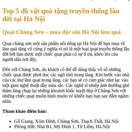
Top 5 đồ vật quà tặng truyền thống lâu
đời tại Hà Nội
Quạt Chàng Sơn – mua đặc sản Hà Nội làm quà
Quạt chàng sơn một sản phẩm nổi tiếng tại Hà Nội để bạn mua về
làm quà tặng vô cùng ý nghĩa vì nó là một loại quạt truyền thống lâu
đời bởi làm được một chiếc quạt phải có sự tỉ mỉ, khéo léo của
người dân nơi đây.
Đến với Chàng Sơn, du khách có thể dễ dàng thấy vô số những
chiếc quạt được phơi dọc các ngõ nhỏ trong làng. Khi bước vào nhà
của các thợ làm quạt trong làng, các bạn sẽ có cảm giác như lạc vào
một gian nghệ thuật đầy màu sắc. Các nghệ sĩ nhiếp ảnh thường ghé
thăm làng chụp lại những khoảnh khắc tuyệt đẹp ở Chàng Sơn với
những chiếc quạt muôn hình muôn vẻ khiến bạn bạn say đắm ngắm
nhìn.
Tham khảo điểm bán:
Gỗ Giang, Xóm Đình, Chàng Sơn, Thạch Thất, Hà Nội
Phòng 608, Nhà B1, Mỹ Đình 1, Từ Liêm, Hà Nội