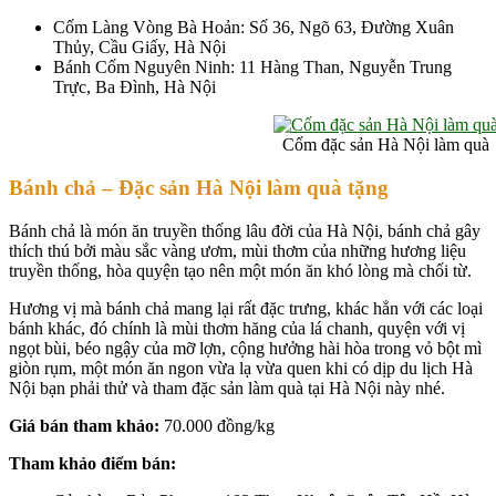
Cốm Làng Vòng Bà Hoản: Số 36, Ngõ 63, Đường Xuân
Thủy, Cầu Giấy, Hà Nội
Bánh Cốm Nguyên Ninh: 11 Hàng Than, Nguyễn Trung
Trực, Ba Đình, Hà Nội
Cốm đặc sản Hà Nội làm quà
Bánh chả – Đặc sản
Hà Nội
làm quà tặng
Bánh chả là món ăn truyền thống lâu đời của Hà Nội, bánh chả gây
thích thú bởi màu sắc vàng ươm, mùi thơm của những hương liệu
truyền thống, hòa quyện tạo nên một món ăn khó lòng mà chối từ.
Hương vị mà bánh chả mang lại rất đặc trưng, khác hẳn với các loại
bánh khác, đó chính là mùi thơm hăng của lá chanh, quyện với vị
ngọt bùi, béo ngậy của mỡ lợn, cộng hưởng hài hòa trong vỏ bột mì
giòn rụm, một món ăn ngon vừa lạ vừa quen khi có dịp du lịch Hà
Nội bạn phải thử và tham đặc sản làm quà tại Hà Nội này nhé.
Giá bán tham khảo:
70.000 đồng/kg
Tham khảo điểm bán: