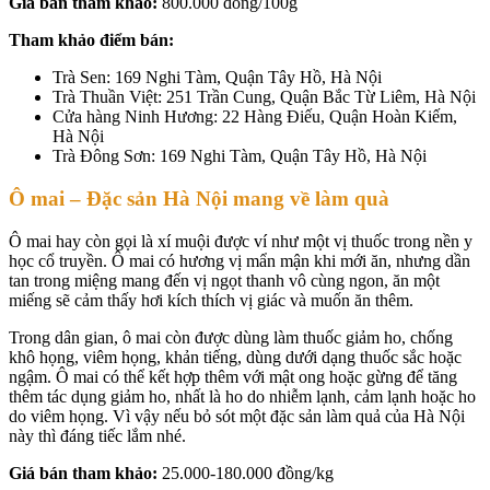
Giá bán tham khảo:
800.000 đồng/100g
Tham khảo điểm bán:
Trà Sen: 169 Nghi Tàm, Quận Tây Hồ, Hà Nội
Trà Thuần Việt: 251 Trần Cung, Quận Bắc Từ Liêm, Hà Nội
Cửa hàng Ninh Hương: 22 Hàng Điếu, Quận Hoàn Kiếm,
Hà Nội
Trà Đông Sơn: 169 Nghi Tàm, Quận Tây Hồ, Hà Nội
Ô mai – Đặc sản
Hà Nội
mang về làm quà
Ô mai hay còn gọi là xí muội được ví như một vị thuốc trong nền y
học cổ truyền. Ô mai có hương vị mẩn mận khi mới ăn, nhưng dần
tan trong miệng mang đến vị ngọt thanh vô cùng ngon, ăn một
miếng sẽ cảm thấy hơi kích thích vị giác và muốn ăn thêm.
Trong dân gian, ô mai còn được dùng làm thuốc giảm ho, chống
khô họng, viêm họng, khản tiếng, dùng dưới dạng thuốc sắc hoặc
ngậm. Ô mai có thể kết hợp thêm với mật ong hoặc gừng để tăng
thêm tác dụng giảm ho, nhất là ho do nhiễm lạnh, cảm lạnh hoặc ho
do viêm họng. Vì vậy nếu bỏ sót một đặc sản làm quả của Hà Nội
này thì đáng tiếc lắm nhé.
Giá bán tham khảo:
25.000-180.000 đồng/kg