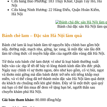
Cửa hàng Bảo Phương: 183 Thụy Khuê, Quận Tây Hồ, Hà
Nội
Cửa hàng Ninh Hương: 22 Hàng Điếu, Quận Hoàn Kiếm,
Hà Nội
Bánh chả đặc sản Hà Nội làm q
Bánh chè lam – Đ
ặc sản Hà Nội làm quà
Bánh chè lam là loại bánh làm từ nguyên liệu chính bao gồm bột
nếp, đường mật, mạch nha, gừng, lạc rang, là một đặc sản lâu đời
làm từ công thức cổ truyền hấp dẫn của người dân vùng đất Hà Nội.
Từ thỏa xưa bánh chè lam được ví như là loại bánh thường xuất
hiện vào các dịp lễ tết để bày tỏ lòng thành kính dân lên đức phật.
Ngày nay chính vì sự thơm ngon, dẻo như kẹo gôm, có vị bùi, ngọt
và thơm mùi gừng mà dần bánh được trở nên nổi tiếng khắp mọi
miền, và vì thế cũng đã trở thành món đặc sản Hà Nội làm quà được
du khách ưa chuộng mỗi khi ghé thăm. Đây sẽ là một thức quà quý
mà bạn có thể tìm mua để đem về tặng bạn bè, người thân sau
chuyến khám phá Hà Nội.
Giá bán tham khảo:
80.000 đồng/hộp