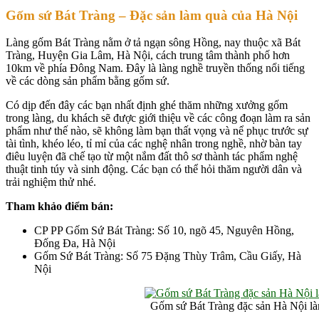
Gốm sứ Bát Tràng – Đặc sản làm quà của Hà Nội
Làng gốm Bát Tràng nằm ở tả ngạn sông Hồng, nay thuộc xã Bát
Tràng, Huyện Gia Lâm, Hà Nội, cách trung tâm thành phố hơn
10km về phía Đông Nam. Đây là làng nghề truyền thống nổi tiếng
về các dòng sản phẩm bằng gốm sứ.
Có dịp đến đây các bạn nhất định ghé thăm những xưởng gốm
trong làng, du khách sẽ được giới thiệu về các công đoạn làm ra sản
phẩm như thế nào, sẽ không làm bạn thất vọng và nể phục trước sự
tài tình, khéo léo, tỉ mỉ của các nghệ nhân trong nghề, nhờ bàn tay
điêu luyện đã chế tạo từ một nắm đất thô sơ thành tác phẩm nghệ
thuật tinh túy và sinh động. Các bạn có thể hỏi thăm người dân và
trải nghiệm thử nhé.
Tham khảo điểm bán:
CP PP Gốm Sứ Bát Tràng: Số 10, ngõ 45, Nguyên Hồng,
Đống Đa, Hà Nội
Gốm Sứ Bát Tràng: Số 75 Đặng Thùy Trâm, Cầu Giấy, Hà
Nội
Gốm sứ Bát Tràng đặc sản Hà Nội l