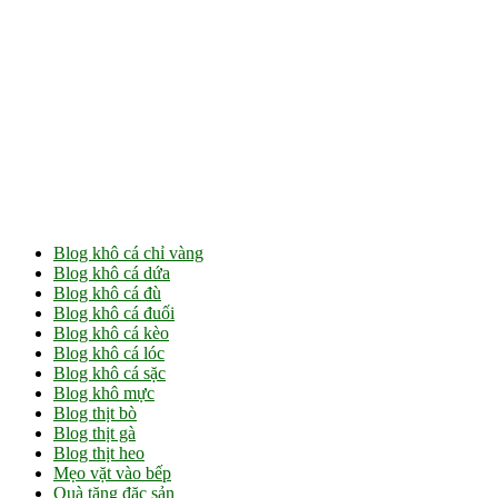
Blog khô cá chỉ vàng
Blog khô cá dứa
Blog khô cá đù
Blog khô cá đuối
Blog khô cá kèo
Blog khô cá lóc
Blog khô cá sặc
Blog khô mực
Blog thịt bò
Blog thịt gà
Blog thịt heo
Mẹo vặt vào bếp
Quà tặng đặc sản