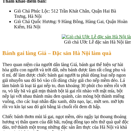
Tham khảo điểm bán:
Giò Chả Phúc Lộc: 512 Trần Khát Chân, Quận Hai Bà
Trưng, Hà Nội
Giò Chả Quốc Hương: 9 Hàng Bông, Hàng Gai, Quận Hoàn
Kiếm, Hà Nội
Giò chả Ước Lễ đặc sản Hà Nội là
Bánh gai làng Giá – Đ
ặc sản Hà Nội làm quà
Theo quan niệm của người dân làng Giá, bánh gai thể hiện sự hài
hòa giữa con người và trời đất, nên bánh được làm rất công phu và
tỉ mỉ, để làm được chiếc bánh gai người ta phải dùng loại nếp ngon
giã nhuyễn sau đó bỏ vào cối dùng chày giã cho nếp mềm dẻo. Lá
làm bánh là loại lá gai nếp to, đun khoảng 30 phút cho mềm rồi vớt
ra, vò lấy bã và giã mịn thành bột lá gai rồi nhào với mật mía, bột
nếp lại với nhau thành màu đen quánh, cán mỏng bột thành miếng
vuông, cho các loại nhân đậu xanh, dừa nạo, lạc, mứt sen. mỡ lợn
rồi vo kín lại sau đó gói bằng lá chuối rồi đem đi hấp.
Chiếc bánh thơm mùi lá gai, ngọt mềm, dẻo ngậy lại thoang thoảng
hương vị thân quen của đất bãi, ruộng đồng tạo nên thứ quà quê độc
đáo, trở thành một trong những đặc sản ẩm thực của Hà Nội và khá