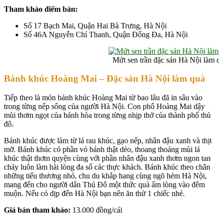
Tham khảo điểm bán:
Số 17 Bạch Mai, Quận Hai Bà Trưng, Hà Nội
Số 46A Nguyễn Chí Thanh, Quận Đống Đa, Hà Nội
Mứt sen trần đặc sản Hà Nội làm 
Bánh khúc Hoàng Mai – Đ
ặc sản Hà Nội làm quà
Tiếp theo là món bánh khúc Hoàng Mai từ bao lâu đã in sâu vào
trong từng nếp sống của người Hà Nội. Con phố Hoàng Mai dậy
mùi thơm ngọt của bánh hòa trong từng nhịp thở của thành phố thủ
đô.
Bánh khúc được làm từ lá rau khúc, gạo nếp, nhân đậu xanh và thịt
mỡ. Bánh khúc có phần vỏ bánh thật dẻo, thoang thoảng mùi lá
khúc thật thơm quyện cùng với phần nhân đậu xanh thơm ngon tan
chảy luôn làm hài lòng đa số các thực khách. Bánh khúc theo chân
những tiểu thương nhỏ, chu du khắp hang cùng ngõ hẻm Hà Nội,
mang đến cho người dân Thủ Đô một thức quà ấm lòng vào đêm
muộn. Nếu có dịp đến Hà Nội bạn nên ăn thử 1 chiếc nhé.
Giá bán tham khảo:
13.000 đồng/cái