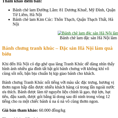
Tham khảo điểm bán:
Bánh chè lam Đường Lâm: 81 Dương Khuê, Mỹ Đình, Quận
Từ Liêm, Hà Nội
Bánh chè lam Kim Cúc: Thôn Thạch, Quận Thạch Thất, Hà
Nội
Bánh chè lam đặc sản Hà Nội làm
Bánh chưng tranh khúc – Đặc sản
Hà Nội
làm quà
biếu
Khi đến Hà Nội có dịp ghé qua làng Tranh Khúc dễ dàng nhìn thấy
hình ảnh nhiều gia đình tất bật gói bánh chưng với không khí vô
cùng sôi nổi, bận bịu chuẩn bị kịp giao bánh cho khách.
Bánh chưng Tranh Khúc nổi tiếng với màu sắc đặc trưng, hương vị
thơm ngon hấp dẫn được nhiều khách hàng cả trong lẫn ngoài nước
ưa thích. Bánh được làm từ nguyên liệu chính là gạo, thịt lợn, hạt
tiêu, đậu xanh, được gói bằng lá dong sau đó ninh trong vòng 12
tiếng cho ra một chiếc bánh ú na ú nà vô cùng thơm ngon.
Giá bán tham khảo:
60.000 đồng/kg