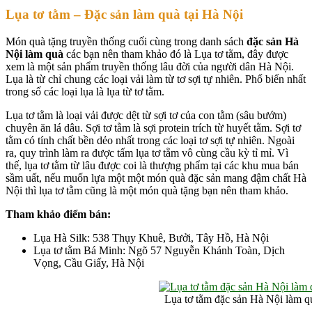
Lụa tơ tằm – Đặc sản làm quà tại Hà Nội
Món quà tặng truyền thống cuối cùng trong danh sách
đặc sản Hà
Nội làm quà
các bạn nên tham khảo đó là Lụa tơ tằm, đây được
xem là một sản phẩm truyền thống lâu đời của người dân Hà Nội.
Lụa là từ chỉ chung các loại vải làm từ tơ sợi tự nhiên. Phổ biến nhất
trong số các loại lụa là lụa từ tơ tằm.
Lụa tơ tằm là loại vải được dệt từ sợi tơ của con tằm (sâu bướm)
chuyên ăn lá dâu. Sợi tơ tằm là sợi protein trích từ huyết tằm. Sợi tơ
tằm có tính chất bền dẻo nhất trong các loại tơ sợi tự nhiên. Ngoài
ra, quy trình làm ra được tấm lụa tơ tằm vô cùng cầu kỳ tỉ mỉ. Vì
thế, lụa tơ tằm từ lâu được coi là thượng phẩm tại các khu mua bán
sầm uất, nếu muốn lựa một một món quà đặc sản mang đậm chất Hà
Nội thì lụa tơ tằm cũng là một món quà tặng bạn nên tham khảo.
Tham khảo điểm bán:
Lụa Hà Silk: 538 Thụy Khuê, Bưởi, Tây Hồ, Hà Nội
Lụa tơ tằm Bá Minh: Ngõ 57 Nguyễn Khánh Toàn, Dịch
Vọng, Cầu Giấy, Hà Nội
Lụa tơ tằm đặc sản Hà Nội làm q