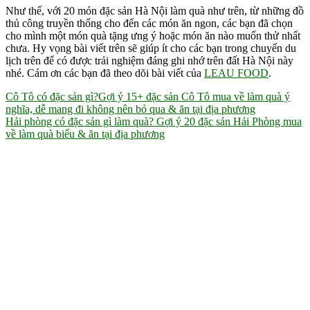
Như thế, với 20 món đặc sản Hà Nội làm quà như trên, từ những đồ
thủ công truyền thống cho đến các món ăn ngon, các bạn đã chọn
cho mình một món quà tặng ưng ý hoặc món ăn nào muốn thử nhất
chưa. Hy vọng bài viết trên sẽ giúp ít cho các bạn trong chuyến du
lịch trên để có được trải nghiệm đáng ghi nhớ trên đất Hà Nội này
nhé. Cám ơn các bạn đã theo dõi bài viết của
LEAU FOOD
.
Điều
Cô Tô có đặc sản gì?Gợi ý 15+ đặc sản Cô Tô mua về làm quà ý
nghĩa, dễ mang đi không nên bỏ qua & ăn tại địa phương
hướng
Hải phòng có đặc sản gì làm quà? Gợi ý 20 đặc sản Hải Phòng mua
bài
về làm quà biếu & ăn tại địa phương
viết