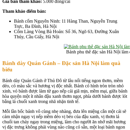
Giá bán tham khảo:
5.000 đồng/cái
Tham khảo điểm bán:
Bánh cốm Nguyên Ninh: 11 Hàng Than, Nguyễn Trung
Trực, Ba Đình, Hà Nội
Cốm Làng Vòng Bà Hoản: Số 36, Ngõ 63, Đường Xuân
Thủy, Cầu Giấy, Hà Nội
Bánh phu thê đặc sản Hà Nội làm 
Bánh dày Quán Gánh – Đặc sản Hà Nội làm quà
biếu
Bánh dày Quán Gánh ở Thủ Đô từ lâu nổi tiếng ngon thơm, mềm
dẻo, có màu sắc và hương vị độc nhất. Bánh có hình tròn tròn nhỏ
xinh, vỏ bánh được làm từ gạo nếp cái giã mịn, mềm mại, giữa bánh
hòa quyện một ít nhân đậu xanh thơm ngọt, phía dưới bánh được lót
bằng lá chuối xanh trong nhã nhặn tinh tế.
Mỗi lần bốc bánh vô cùng nhẹ nhàng, đưa lên miệng cắn một cái sẽ
cảm nhận ngay vị nếp mềm dẻo vị béo của đậu xanh, vị thơm lá
chuối tan chảy ngay trong miệng, làm cho người ăn nhớ mãi hương
vị đặc trưng không phải vùng nào cũng có sẵn, một loại bánh ngon