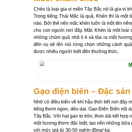
Chéo là loại gia vị miền Tây Bắc nó là gia vị 
Trong tiếng Thái Mắc là quả, Khén thì là một
nào. Bởi thế nên mắc khén luôn là một tên riêng
cho con người nơi đây. Mắc Khén là một loài c
những chùm quả nhỏ li ti và tỏa ra một hươn
đến vụ sẽ lên núi rừng chọn những cành qu
được nhiều người biết đến thưởng thức.
Gạo điện biên – Đặc sản 
Nhờ có điều kiện về khí hậu thời tiết nơi đây
tiếng thơm ngon, dẻo dai. Gạo Điện Biên nổi 
Tây Bắc. Với hạt gạo to tròn, thon dài kết hợp
một hương thơm đặc biệt, tạo nên những bữa cơ
với mức giá từ 30-50 nghìn đồng/ kg.