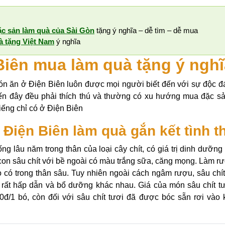
ặc sản làm quà của Sài Gòn
tặng ý nghĩa – dễ tìm – dễ mua
à tặng Việt Nam
ý nghĩa
Biên mua làm quà tặng ý nghĩ
 ăn ở Điện Biên luôn được mọi người biết đến với sự độc đ
ến đây đều phải thích thú và thường có xu hướng mua đặc s
iếng chỉ có ở Điện Biên
Điện Biên làm quà gắn kết tình t
ng lâu năm trong thân của loại cây chít, có giá trị dinh dưỡng 
on sâu chít với bề ngoài có màu trắng sữa, căng mọng. Làm r
 có trong thân sâu. Tuy nhiên ngoài cách ngâm rượu, sâu chít
rất hấp dẫn và bổ dưỡng khác nhau. Giá của món sâu chít t
00đ/1 bó, còn đối với sâu chít tươi đã được bóc sẵn rơi vào