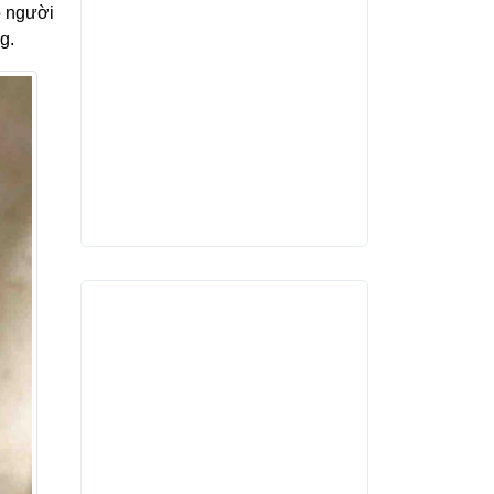
o người
g.