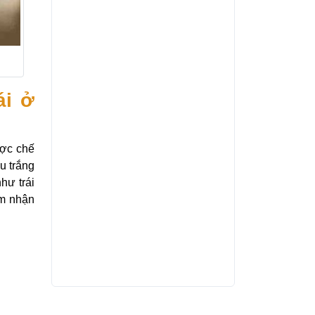
ái ở
ược chế
u trắng
hư trái
ảm nhận