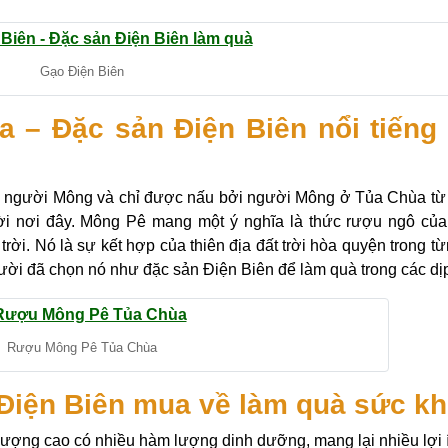
Gạo Điện Biên
– Đặc sản Điện Biên nổi tiếng
 người Mông và chỉ được nấu bởi người Mông ở Tủa Chùa t
ời nơi đây. Mông Pê mang một ý nghĩa là thức rượu ngô củ
rời. Nó là sự kết hợp của thiên địa đất trời hòa quyện trong t
ười đã chọn nó như đặc sản Điện Biên để làm quà trong các dịp 
Rượu Mông Pê Tủa Chùa
 Điện Biên mua về làm quà sức k
lượng cao có nhiều hàm lượng dinh dưỡng, mang lại nhiều lợi 