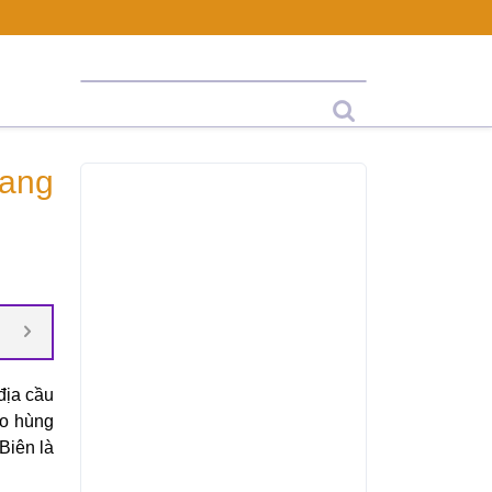
mang
địa cầu
ào hùng
Biên là