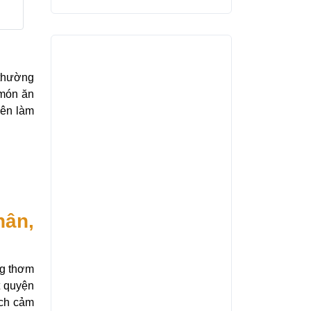
 thường
 món ăn
iên làm
hân,
ng thơm
t quyện
ích cảm