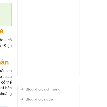
a
áo – có
ản Điện
hân
rất cao
ượu sâu
 có thể
ươi bán
Blog khô cá chỉ vàng
 khoảng
Blog khô cá dứa