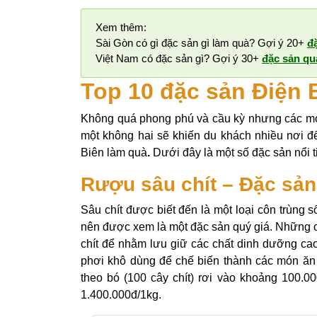
Xem thêm:
Sài Gòn có gì đặc sản gì làm quà? Gợi ý 20+
đ
Việt Nam có đặc sản gì? Gợi ý 30+
đặc sản qu
Top 10 đặc sản Điện 
Không quá phong phú và cầu kỳ nhưng các món
một không hai sẽ khiến du khách nhiều nơi đ
Biên làm quà
.
Dưới đây là một số đặc sản nổi t
Rượu sâu chít – Đặc sản 
Sâu chít được biết đến là một loại côn trùng số
nên được xem là một đặc sản quý giá. Những c
chít để nhằm lưu giữ các chất dinh dưỡng cao
phơi khô dùng để chế biến thành các món ăn 
theo bó (100 cây chít) rơi vào khoảng 100.0
1.400.000đ/1kg.