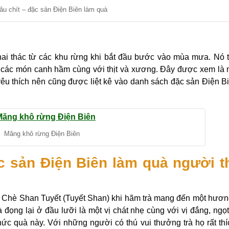
u chít – đặc sản Điện Biên làm quà
ai thác từ các khu rừng khi bắt đầu bước vào mùa mưa. Nó
các món canh hầm cùng với thịt và xương. Đây được xem là
êu thích nên cũng được liệt kê vào danh sách đặc sản Điện B
Măng khô rừng Điện Biên
c sản Điện Biên làm quà người t
là Chè Shan Tuyết (Tuyết Shan) khi hãm trà mang đến một hươ
đọng lại ở đầu lưỡi là một vị chát nhẹ cùng với vị đắng, ngọ
hức quà này. Với những người có thú vui thưởng trà họ rất th