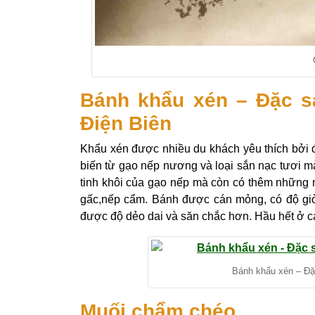
Bánh khẩu xén – Đặc sả
Điện Biên
Khẩu xén được nhiều du khách yêu thích bởi đ
biến từ gạo nếp nương và loại sắn nạc tươi m
tinh khôi của gạo nếp mà còn có thêm những m
gấc,nếp cẩm. Bánh được cán mỏng, có độ giòn
được độ dẻo dai và săn chắc hơn. Hầu hết ở cá
Bánh khẩu xén – Đặc
Muối chẩm chéo