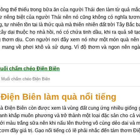
không thể thiếu trong bữa ăn của người Thái đen làm từ quả mắc
 từ riêng biệt của người Thái nên nó cũng không có nghĩa tươ
, tự nhiên tồn tại là thức quà mà thiên nhiên đất trời Tây Bắc b
ây dại thuộc họ nhà hồi, nó có chứa tinh dầu, khi ra quả sẽ tạ
g thơm dịu. Con người nơi đây xem nó như một món quà nên 
ả mang về phơi khô và sử dụng. Vì độ thơm và ngon nên ng
Muối chẩm chéo Điện Biên
Điện Biên làm quà nổi tiếng
 mà Điện Biên còn được xem là vùng đất cung ứng nhiều giống 
danh khắp muôn phương và trở thành một loại đặc sản cho cả v
 với màu trắng sữa nên khi nấu lên thường vô cùng dẻo dai và m
m đầy giá trị. Gạo nổi tiếng có lẽ phải nhắc đến tám thơm Đi