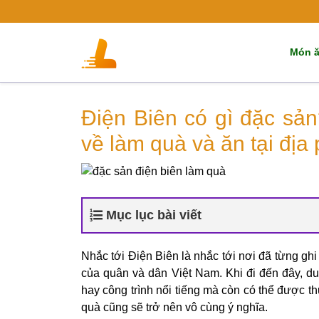
Skip
to
content
Món ă
Điện Biên có gì đặc sả
về làm quà và ăn tại đị
Mục lục bài viết
Nhắc tới Điện Biên là nhắc tới nơi đã từng gh
của quân và dân Việt Nam. Khi đi đến đây, d
hay công trình nổi tiếng mà còn có thể được t
quà cũng sẽ trở nên vô cùng ý nghĩa.