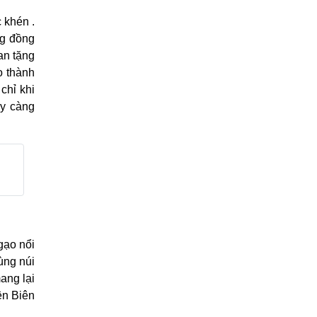
 khén .
ng đồng
an tặng
o thành
chỉ khi
ày càng
gạo nổi
ùng núi
ang lại
ện Biên