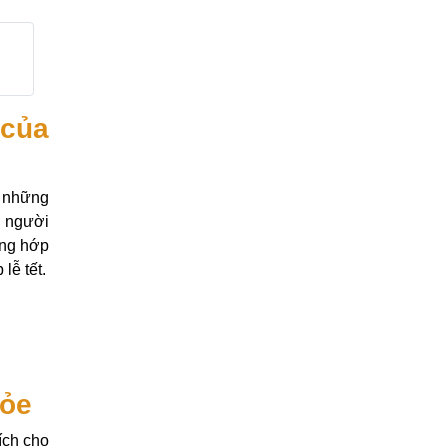
 của
ừ những
a người
ừng hớp
lễ tết.
hỏe
ích cho