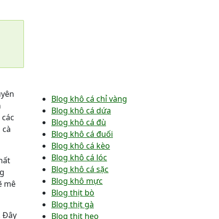
uyên
Blog khô cá chỉ vàng
n
Blog khô cá dứa
 các
Blog khô cá đù
 cà
Blog khô cá đuối
Blog khô cá kèo
Blog khô cá lóc
hất
Blog khô cá sặc
ng
Blog khô mực
ẽ mê
Blog thịt bò
Blog thịt gà
. Đây
Blog thịt heo