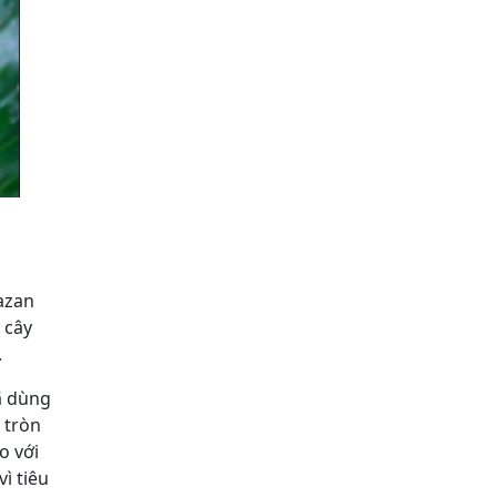
Bazan
 cây
.
đã dùng
 tròn
o với
ì tiêu