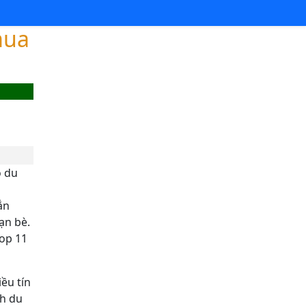
mua
o du
ẳn
ạn bè.
Top 11
ều tín
ch du