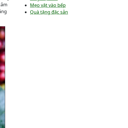
 cảm
Mẹo vặt vào bếp
oảng
Quà tặng đặc sản