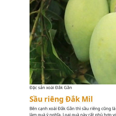
Đặc sản xoài Đắk Gằn
Sầu riêng Đắk Mil
Bên cạnh xoài Đắk Gằn thì sầu riêng cũng l
làm quà ý nghĩa. Loại quà này rất phù hợp vớ