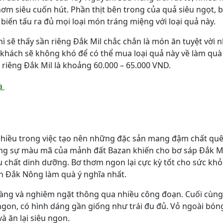
 thơm siêu cuốn hút. Phần thịt bên trong của quả siêu ngọt, b
biến tấu ra đủ mọi loại món tráng miệng với loại quả này.
hì sẽ thấy sần riêng Đắk Mil chắc chắn là món ăn tuyệt vời n
 khách sẽ không khó để có thể mua loại quả này về làm quà
 riêng Đắk Mil là khoảng 60.000 – 65.000 VND.
 nhiều trong việc tạo nên những đặc sản mang đậm chất qu
ùng sự màu mã của mảnh đất Bazan khiến cho bơ sáp Đắk M
u chất dinh dưỡng. Bơ thơm ngon lại cực kỳ tốt cho sức kh
ản Đắk Nông làm quà ý nghĩa nhất.
càng và nghiêm ngặt thông qua nhiều công đoạn. Cuối cùn
gon, có hình dáng gần giống như trái đu đủ. Vỏ ngoài bón
à ăn lại siêu ngon.