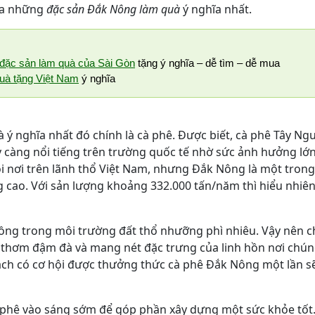
qua những
đặc sản Đắk Nông làm quà
ý nghĩa nhất.
đặc sản làm quà của Sài Gòn
tặng ý nghĩa – dễ tìm – dễ mua
uà tặng Việt Nam
ý nghĩa
 nghĩa nhất đó chính là cà phê. Được biết, cà phê Tây Ng
càng nổi tiếng trên trường quốc tế nhờ sức ảnh hưởng lớ
 nơi trên lãnh thổ Việt Nam, nhưng Đắk Nông là một trong
ng cao. Với sản lượng khoảng 332.000 tấn/năm thì hiểu nhiên
ồng trong môi trường đất thổ nhưỡng phì nhiêu. Vậy nên c
g thơm đậm đà và mang nét đặc trưng của linh hồn nơi chú
ách có cơ hội được thưởng thức cà phê Đắk Nông một lần s
 phê vào sáng sớm để góp phần xây dựng một sức khỏe tốt