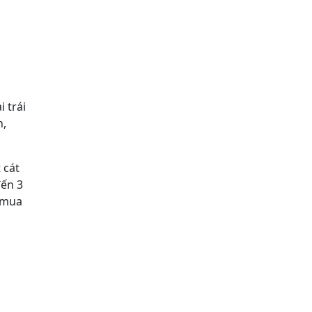
 trái
n,
 cát
đến 3
à mua