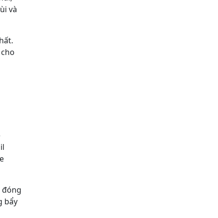
ùi và
hất.
 cho
ê
il
ỏe
g đóng
g bẩy