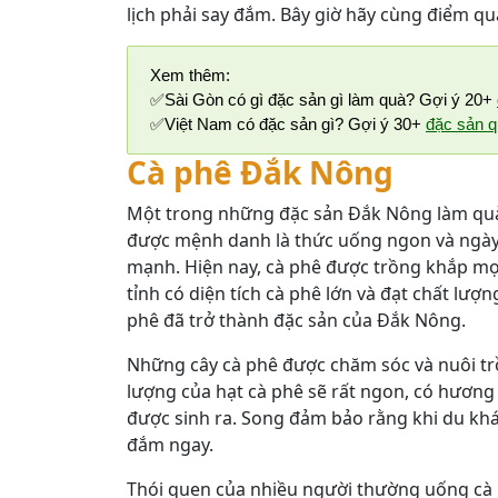
lịch phải say đắm. Bây giờ hãy cùng điểm 
Xem thêm:
✅Sài Gòn có gì đặc sản gì làm quà? Gợi ý 20+
✅Việt Nam có đặc sản gì? Gợi ý 30+
đặc sản q
Cà phê Đắk Nông
Một trong những đặc sản Đắk Nông làm quà ý
được mệnh danh là thức uống ngon và ngày 
mạnh. Hiện nay, cà phê được trồng khắp mọi
tỉnh có diện tích cà phê lớn và đạt chất lượ
phê đã trở thành đặc sản của Đắk Nông.
Những cây cà phê được chăm sóc và nuôi tr
lượng của hạt cà phê sẽ rất ngon, có hươn
được sinh ra. Song đảm bảo rằng khi du kh
đắm ngay.
Thói quen của nhiều người thường uống cà