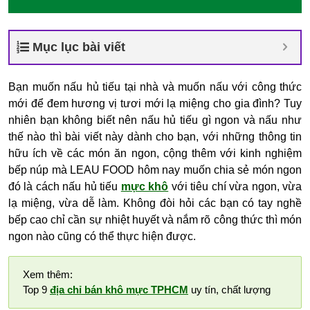
Mục lục bài viết
Bạn muốn nấu hủ tiếu tại nhà và muốn nấu với công thức
mới để đem hương vị tươi mới lạ miệng cho gia đình? Tuy
nhiên bạn không biết nên nấu hủ tiếu gì ngon và nấu như
thế nào thì bài viết này dành cho bạn, với những thông tin
hữu ích về các món ăn ngon, cộng thêm với kinh nghiệm
bếp núp mà LEAU FOOD hôm nay muốn chia sẻ món ngon
đó là cách nấu hủ tiếu
mực khô
với tiêu chí vừa ngon, vừa
lạ miệng, vừa dễ làm. Không đòi hỏi các bạn có tay nghề
bếp cao chỉ cần sự nhiệt huyết và nắm rõ công thức thì món
ngon nào cũng có thể thực hiện được.
Xem thêm:
Top 9
địa chỉ bán khô mực TPHCM
uy tín, chất lượng