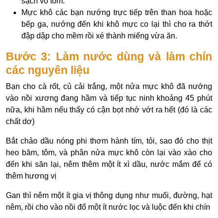
sạch vỏ tôm.
Mực khô các bạn nướng trực tiếp trên than hoa hoặc
bếp ga, nướng đến khi khô mực co lại thì cho ra thớt
đập dập cho mềm rồi xé thành miếng vừa ăn.
Bước 3: Làm nước dùng và làm chín
các nguyên liệu
Bạn cho cà rốt, củ cải trắng, một nửa mực khô đã nướng
vào nồi xương đang hầm và tiếp tục ninh khoảng 45 phút
nữa, khi hầm nếu thấy có cận bọt nhớ vớt ra hết (đó là các
chất dơ)
Bắt chảo dầu nóng phi thơm hành tím, tỏi, sao đó cho thịt
heo băm, tôm, và phân nửa mực khô còn lại vào xào cho
đến khi săn lại, nêm thêm một ít xì dầu, nước mắm để có
thêm hương vị
Gan thì nêm một ít gia vị thông dụng như muối, đường, hạt
nêm, rồi cho vào nồi đổ một ít nước lọc và luộc đến khi chín