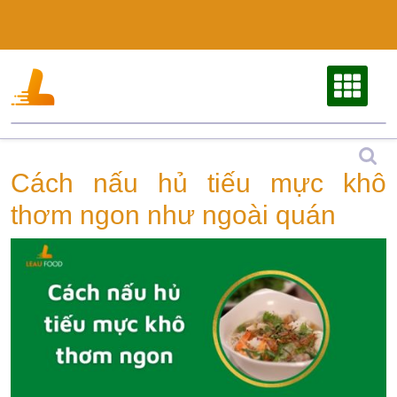
Skip
to
content
Cách nấu hủ tiếu mực khô
thơm ngon như ngoài quán