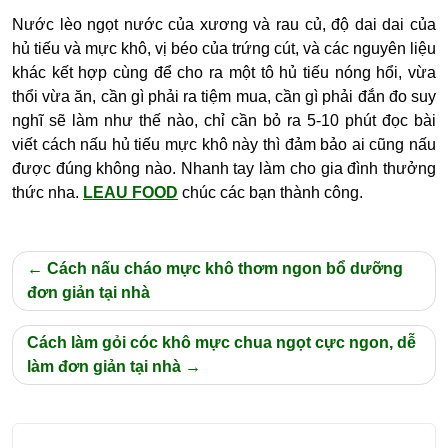
Nước lèo ngọt nước của xương và rau củ, độ dai dai của
hủ tiếu và mực khô, vị béo của trứng cút, và các nguyên liệu
khác kết hợp cùng để cho ra một tô hủ tiếu nóng hổi, vừa
thổi vừa ăn, cần gì phải ra tiệm mua, cần gì phải đắn đo suy
nghĩ sẽ làm như thế nào, chỉ cần bỏ ra 5-10 phút đọc bài
viết cách nấu hủ tiếu mực khô này thì đảm bảo ai cũng nấu
được đúng không nào. Nhanh tay làm cho gia đình thưởng
thức nha.
LEAU FOOD
chúc các bạn thành công.
Điều
Cách nấu cháo mực khô thơm ngon bổ dưỡng
hướng
đơn giản tại nhà
bài
Cách làm gỏi cóc khô mực chua ngọt cực ngon, dễ
viết
làm đơn giản tại nhà