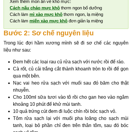
Xem thêm món ăn về khô mực:
Cách nấu cháo mực khô
thơm ngon bổ dưỡng
Cách làm
mì xào mực khô
thơm ngon, lạ miệng
Cách làm
miến xào mực khô
đơn giản lạ miệng
Bước 2: Sơ chế nguyên liệu
Trong lúc đợi hầm xương mình sẽ đi sơ chế các nguyên
liệu như sau:
Đem hết các loại rau củ rửa sạch với nước rồi để ráo.
Cà rốt, củ cải trắng cắt thành khoanh tròn to rồi để gọn
qua một bên.
Nạc vai heo rửa sạch với muối sau đó băm cho thật
nhuyễn.
Cho 100ml sữa tươi vào tô rồi cho gan heo vào ngâm
khoảng 10 phút để khử mùi tanh.
10 quả trứng cút đem đi luộc chín rồi bóc sạch vỏ.
Tôm rửa sạch lại với muối pha loãng cho sạch mùi
tanh, loại bỏ phần chỉ đen trên thân tôm, sau đó bóc